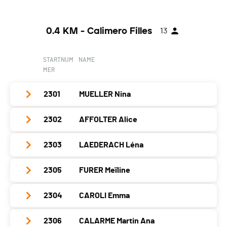
0.4 KM - Calimero Filles
13
STARTNUM
NAME
MER
2301
MUELLER Nina
2302
AFFOLTER Alice
Club / Team
Jahrgang
2018
2303
LAEDERACH Léna
Club / Team
Ort
Loveresse
Jahrgang
2019
2305
FURER Meïline
Club / Team
Kanton
BE
Ort
Malleray-Bévilard
Jahrgang
2018
Nati.
SUI
2304
CAROLI Emma
Club / Team
Kanton
BE
Ort
Malleray
Kategorie
0.4 KM - Calimero Filles
Jahrgang
2018
Nati.
SUI
2306
CALARME Martin Ana
Club / Team
Kanton
BE