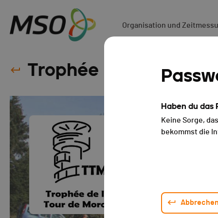
Organisation und Zeitmess
Trophée de la Tour de
Passw
Haben du das 
Keine Sorge, da
bekommst die In
Abbreche