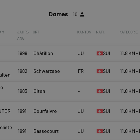
Dames
10
EAM
JAHRG
ORT
KANTON
NATI.
KATEGORIE
ANG
1998
Châtillon
JU
SUI
11.8 KM -
1982
Schwarzsee
FR
SUI
11.8 KM -
alten
io
1983
Olten
-
SUI
11.8 KM -
NTER
1991
Courfaivre
JU
SUI
11.8 KM -
cliste
1991
Bassecourt
JU
SUI
11.8 KM -
r