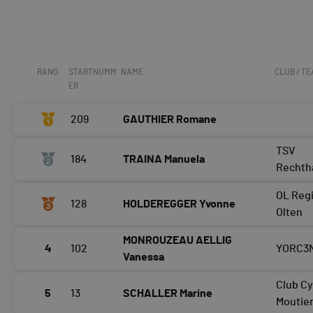
RANG
STARTNUMM
NAME
CLUB / T
ER
209
GAUTHIER Romane
TSV
184
TRAINA Manuela
Rechth
OL Reg
128
HOLDEREGGER Yvonne
Olten
MONROUZEAU AELLIG
4
102
YORC3
Vanessa
Club Cy
5
13
SCHALLER Marine
Moutie