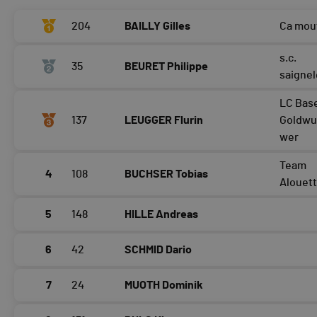
204
BAILLY Gilles
Ca mou
s.c.
35
BEURET Philippe
saignel
LC Base
137
LEUGGER Flurin
Goldwu
wer
Team
4
108
BUCHSER Tobias
Alouet
5
148
HILLE Andreas
6
42
SCHMID Dario
7
24
MUOTH Dominik