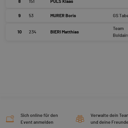
8
151
PULS Klaas
9
53
MURER Boris
GS Tabe
Team
10
234
BIERI Matthias
Boldair
Sich online für den
Verwalte dein Tea
Event anmelden
und deine Freund