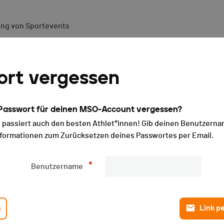
ung von Sportevents
 Moron & Corrida des écol
ort vergessen
Passwort für deinen MSO-Account vergessen?
s passiert auch den besten Athlet*innen! Gib deinen Benutzerna
formationen zum Zurücksetzen deines Passwortes per Email.
Benutzername
n
Link p