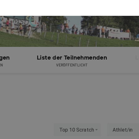
gen
Liste der Teilnehmenden
L
EN
VERÖFFENTLICHT
Top 10 Scratch
Athlet/in