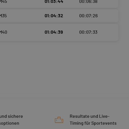
 M45
01:03:44
00:06:38
 M35
01:04:32
00:07:26
 M40
01:04:39
00:07:33
 und sichere
Resultate und Live-
soptionen
Timing für Sportevents