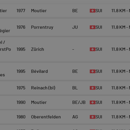
tier
1977
Moutier
BE
SUI
11.8 KM -
1976
Porrentruy
JU
SUI
11.8 KM -
égier
l /
rstPo
1995
Zürich
-
SUI
11.8 KM -
1995
Bévilard
BE
SUI
11.8 KM -
tes
1975
Reinach (bl)
BL
SUI
11.8 KM -
1990
Moutier
BE/JB
SUI
11.8 KM -
1980
Oberentfelden
AG
SUI
11.8 KM -