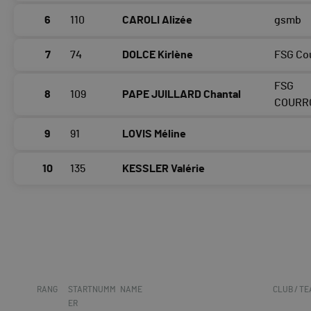
6
110
CAROLI Alizée
gsmb
7
74
DOLCE Kirlène
FSG Co
FSG
8
109
PAPE JUILLARD Chantal
COURR
9
91
LOVIS Méline
10
135
KESSLER Valérie
RANG
STARTNUMM
NAME
CLUB / T
ER