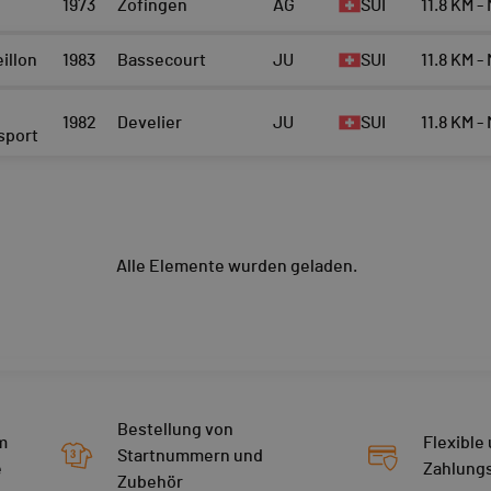
1973
Zofingen
AG
SUI
11.8 KM -
illon
1983
Bassecourt
JU
SUI
11.8 KM -
1982
Develier
JU
SUI
11.8 KM -
sport
Alle Elemente wurden geladen.
Bestellung von
m
Flexible
Startnummern und
e
Zahlung
Zubehör