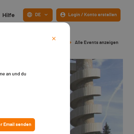
Hilfe
DE
Login / Konto erstellen
iers - 2022
Alle Events anzeigen
me an und du
er Email senden