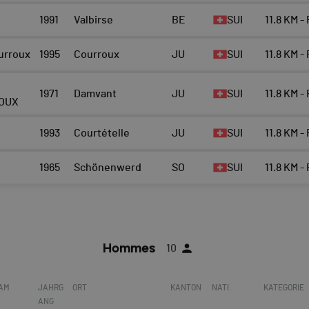
1991
Valbirse
BE
SUI
11.8 KM -
urroux
1995
Courroux
JU
SUI
11.8 KM -
1971
Damvant
JU
SUI
11.8 KM -
OUX
1993
Courtételle
JU
SUI
11.8 KM -
1965
Schönenwerd
SO
SUI
11.8 KM -
Hommes
10
EAM
JAHRG
ORT
KANTON
NATI.
KATEGORIE
ANG