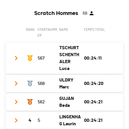
Scratch Hommes
68
RANG
STARTNUMM
NAME
TEMPS TOTAL
ER
TSCHURT
SCHENTH
567
00:24:11
ALER
Luca
ULDRY
568
00:24:20
Club / Team
Marc
Jahrgang
1997
GUJAN
562
00:24:21
Club / Team
Triviera
Ort
Zermatt
Beda
Jahrgang
1975
Kanton
VS
LINGENHA
4
5
00:24:21
Club / Team
Rätikon Sport Küblis
Ort
Chatel-St-Denis
Nati.
SUI
G Laurin