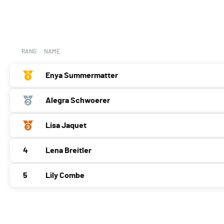
RANG
NAME
Enya Summermatter
Alegra Schwoerer
Lisa Jaquet
4
Lena Breitler
5
Lily Combe