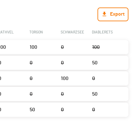
Export
RATHVEL
TORGON
SCHWARZSEE
DIABLERETS
100
100
0
100
0
0
0
50
0
0
100
0
0
0
0
50
0
50
0
0