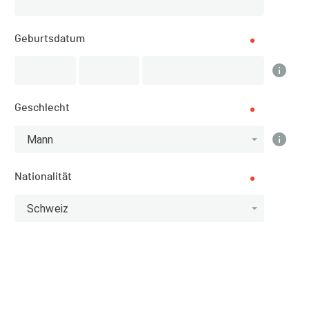
Anmeldungen
GESCHLOSSEN
Geburtsdatum
DATUM
Geschlecht
21.05.2023
Mann
VERANSTALTUNGSORT
Lugano (Ticino)
Nationalität
SPORT
Schweiz
MTB - Radsport
ANMELDUNG
21.12.2022 (19:00)
14.05.2023 (21:59)