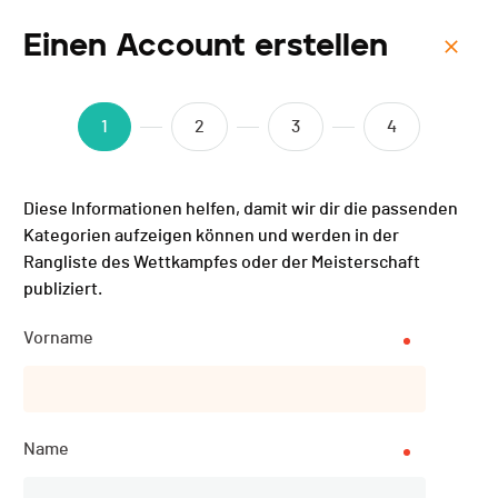
Einen Account erstellen
Menu
CIC ON Swiss Bike Cup -
1
2
3
4
Lugano - XCC - 2023
Diese Informationen helfen, damit wir dir die passenden
Kategorien aufzeigen können und werden in der
Rangliste des Wettkampfes oder der Meisterschaft
publiziert.
Vorname
Name