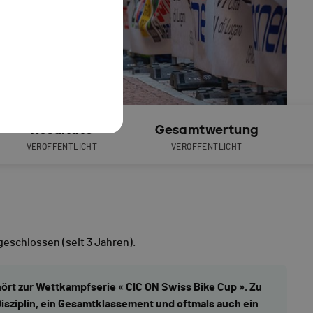
Resultate
Gesamtwertung
VERÖFFENTLICHT
VERÖFFENTLICHT
geschlossen
(seit 3 Jahren).
hört zur Wettkampfserie « CIC ON Swiss Bike Cup ». Zu
isziplin, ein Gesamtklassement und oftmals auch ein