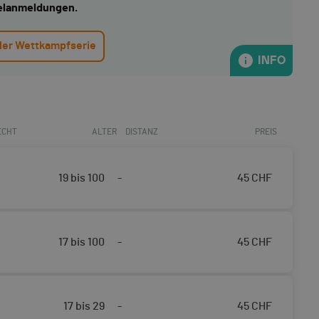
elanmeldungen.
 der Wettkampfserie
INFO
ECHT
ALTER
DISTANZ
PREIS
19 bis 100
-
45
CHF
17 bis 100
-
45
CHF
17 bis 29
-
45
CHF