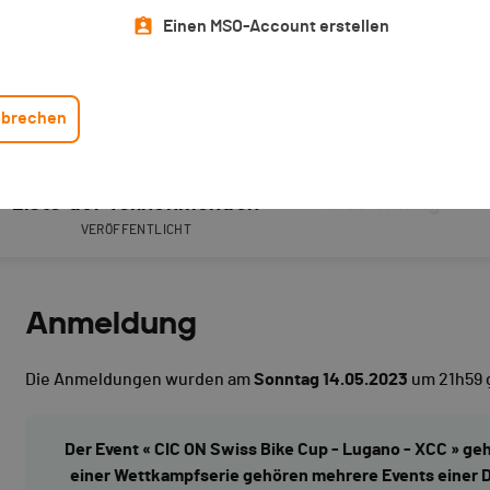
Einen MSO-Account erstellen
brechen
Liste der Teilnehmenden
Live Timing
VERÖFFENTLICHT
Anmeldung
Die Anmeldungen wurden am
Sonntag 14.05.2023
um 21h59 
Der Event « CIC ON Swiss Bike Cup - Lugano - XCC » ge
einer Wettkampfserie gehören mehrere Events einer D