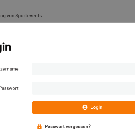
ung von Sportevents
p - Lugano - XCC - 2023
in
tzername
Passwort
Login
Passwort vergessen?