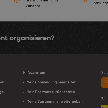
Startnummern und
e
Zahlung
Zubehör
nt organisieren?
Hilfezentrum
Spr
ion
•   Meine Anmeldung bearbeiten
age
•   Mein Passwort zurücksetzen
Zah
•   Meine Startnummer weitergeben