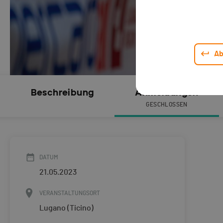
Ab
Beschreibung
Anmeldungen
GESCHLOSSEN
DATUM
21.05.2023
VERANSTALTUNGSORT
Lugano (Ticino)