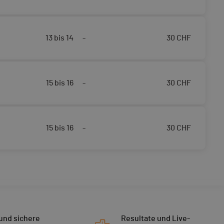
13 bis 14
-
30
CHF
15 bis 16
-
30
CHF
15 bis 16
-
30
CHF
 und sichere
Resultate und Live-