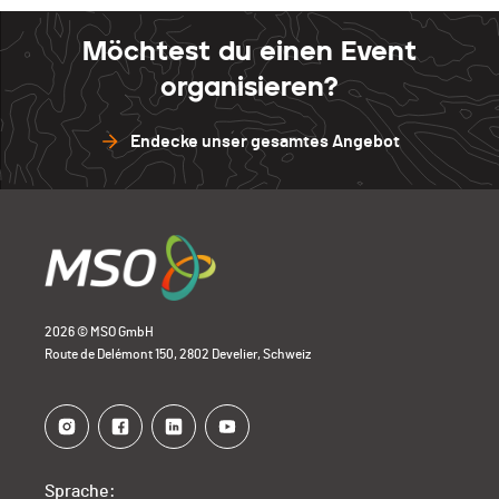
Barillette
0
Sense
1
Möchtest du einen Event
Open Bike
0
Barillette
0
organisieren?
Open Bike
0
Endecke unser gesamtes Angebot
2026 © MSO GmbH
Route de Delémont 150, 2802 Develier, Schweiz
Sprache: