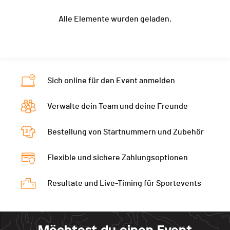
Jahrgang
1975
Kanton
JU
Kategorie
11.8 KM - M45
Alle Elemente wurden geladen.
Ort
Reinach
Nati.
SUI
Ecart
00:06:08
Kanton
BL
Kategorie
11.8 KM - M20
Nati.
SUI
Ecart
00:06:38
Kategorie
11.8 KM - M45
Sich online für den Event anmelden
Ecart
00:06:50
Verwalte dein Team und deine Freunde
Bestellung von Startnummern und Zubehör
Flexible und sichere Zahlungsoptionen
Resultate und Live-Timing für Sportevents
Möchtest du einen Event