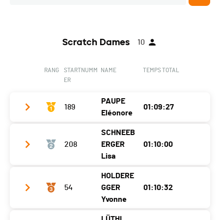
Scratch Dames
10
RANG
STARTNUMM
NAME
TEMPS TOTAL
ER
PAUPE
189
01:09:27
Eléonore
SCHNEEB
Club / Team
GSFM
208
ERGER
01:10:00
Jahrgang
1992
Lisa
Ort
Les Breuleux
HOLDERE
Club / Team
TV Welschenrohr
54
GGER
01:10:32
Kanton
JU
Jahrgang
1996
Yvonne
Nati.
SUI
Ort
Gänsbrunnen
LÜTHI