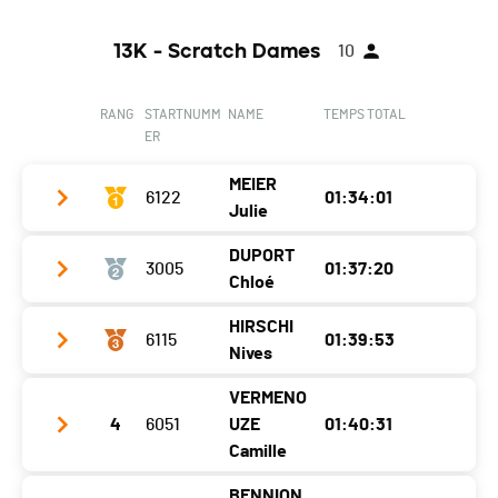
13K - Scratch Dames
10
RANG
STARTNUMM
NAME
TEMPS TOTAL
ER
MEIER
6122
01:34:01
Julie
DUPORT
3005
01:37:20
Club / Team
Vo2 Studio
Chloé
Jahrgang
1991
HIRSCHI
6115
01:39:53
Club / Team
La Côte Runners
Ort
Champéry
Nives
Jahrgang
2011
Kanton
VS
VERMENO
Club / Team
Ort
Lussy-Sur-Morges
Nati.
SUI
4
6051
UZE
01:40:31
Jahrgang
2001
Camille
Kanton
VD
Kategorie
DDM Trail 13K - Seniors Dames
Ort
Ried
Nati.
SUI
BENNION