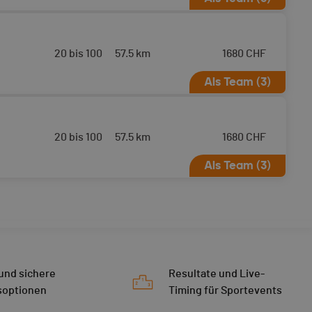
AGM zertifizierten
ntem Start am 17.04.2026
20 bis 100
57.5 km
1680
CHF
Als Team (3)
Verbier mit geplantem Start am
20 bis 100
57.5 km
1680
CHF
Als Team (3)
 und sichere
Resultate und Live-
soptionen
Timing für Sportevents