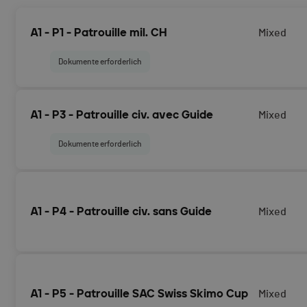
A1 - P1 - Patrouille mil. CH
Mixed
Dokumente erforderlich
Anmeldung als Schweizer Militärpatrouille für das Rennen
A1 - P3 - Patrouille civ. avec Guide
Mixed
Start am 15.04.2026
Dokumente erforderlich
Anmeldung als zivile Patrouille unter der Leitung eines UI
Bergführer/in für das Rennen Arolla - Verbier mit geplan
A1 - P4 - Patrouille civ. sans Guide
Mixed
Anmeldung als zivile Patrouille für das Rennen Arolla - Ve
15.04.2026
A1 - P5 - Patrouille SAC Swiss Skimo Cup
Mixed