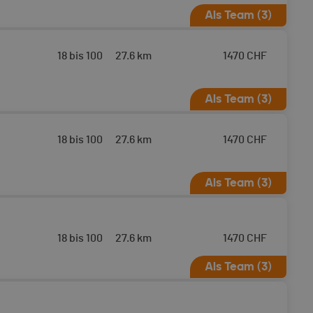
Als Team (3)
18 bis 100
27.6 km
1470
CHF
Als Team (3)
 Arolla - Verbier mit geplantem
18 bis 100
27.6 km
1470
CHF
Als Team (3)
AGM zertifizierten
tem Start am 18.04.2026
18 bis 100
27.6 km
1470
CHF
Als Team (3)
rbier mit geplantem Start am