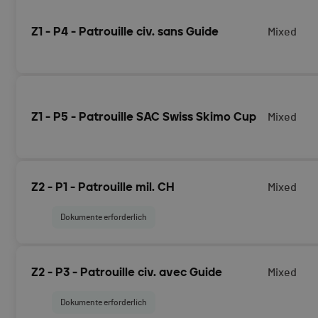
Anmeldung als zivile Patrouille unter der Leitung eines UI
Bergführer/in für das Rennen Zermatt - Verbier mit gepl
Z1 - P4 - Patrouille civ. sans Guide
Mixed
Anmeldung als zivile Patrouille für das Rennen Zermatt - 
14.04.2026
Z1 - P5 - Patrouille SAC Swiss Skimo Cup
Mixed
Swiss Skimo Cup (cf. règlement)
Z2 - P1 - Patrouille mil. CH
Mixed
Dokumente erforderlich
Anmeldung als Schweizer Militärpatrouille für das Rennen
Z2 - P3 - Patrouille civ. avec Guide
Mixed
geplantem Start am 17.04.2026
Dokumente erforderlich