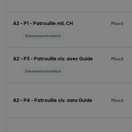
Swiss Skimo Cup (cf. règlement)
A2 - P1 - Patrouille mil. CH
Mixed
Dokumente erforderlich
Anmeldung als Schweizer Militärpatrouille für das Rennen
A2 - P3 - Patrouille civ. avec Guide
Mixed
Start am 18.04.2026
Dokumente erforderlich
Anmeldung als zivile Patrouille unter der Leitung eines UI
Bergführer/in für das Rennen Arolla - Verbier mit geplan
A2 - P4 - Patrouille civ. sans Guide
Mixed
Anmeldung als zivile Patrouille für das Rennen Arolla - Ve