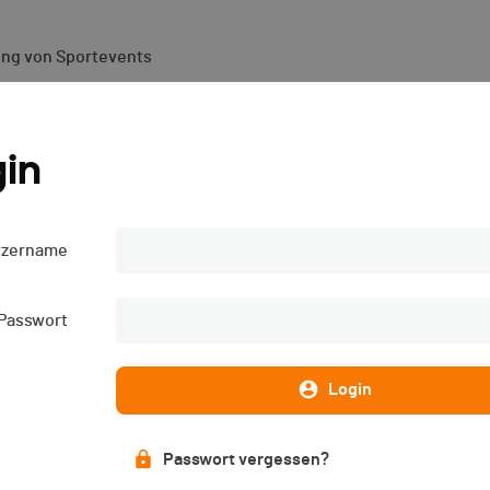
ung von Sportevents
s - 2026
in
tzername
Passwort
Login
Passwort vergessen?