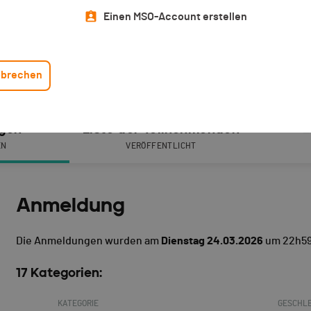
Einen MSO-Account erstellen
brechen
gen
Liste der Teilnehmenden
L
EN
VERÖFFENTLICHT
Anmeldung
Die Anmeldungen wurden am
Dienstag 24.03.2026
um 22h59
17 Kategorien:
KATEGORIE
GESCHL