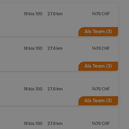
18 bis 100
27.6 km
1470
CHF
Als Team (3)
 Arolla - Verbier mit geplantem
18 bis 100
27.6 km
1470
CHF
Als Team (3)
AGM zertifizierten
tem Start am 15.04.2026
18 bis 100
27.6 km
1470
CHF
Als Team (3)
rbier mit geplantem Start am
18 bis 100
27.6 km
1470
CHF