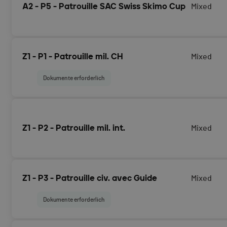
18.04.2026
A2 - P5 - Patrouille SAC Swiss Skimo Cup
Mixed
Swiss Skimo Cup (cf. règlement)
Z1 - P1 - Patrouille mil. CH
Mixed
Dokumente erforderlich
Anmeldung als Schweizer Militärpatrouille für das Rennen
geplantem Start am 14.04.2026
Z1 - P2 - Patrouille mil. int.
Mixed
Anmeldung als internationale Militärpatrouille für das Re
Z1 - P3 - Patrouille civ. avec Guide
Mixed
geplantem Start am 14.04.2026
Dokumente erforderlich