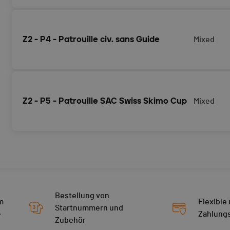
Anmeldung als zivile Patrouille unter der Leitung eines UI
Bergführer/in für das Rennen Zermatt - Verbier mit gepla
Z2 - P4 - Patrouille civ. sans Guide
Mixed
Anmeldung als zivile Patrouille für das Rennen Zermatt - 
17.04.2026
Z2 - P5 - Patrouille SAC Swiss Skimo Cup
Mixed
Swiss Skimo Cup (cf. règlement)
Bestellung von
m
Flexible
Startnummern und
e
Zahlung
Zubehör