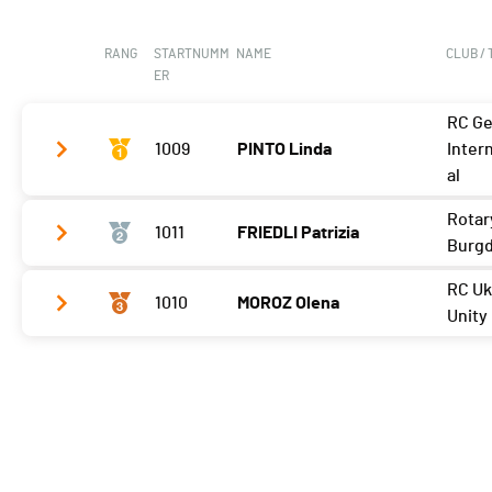
RANG
STARTNUMM
NAME
CLUB /
ER
RC G
1009
PINTO Linda
Inter
al
Rotar
1011
FRIEDLI Patrizia
Meilleur tour
04'01 (2)
Burgd
RC Uk
1010
MOROZ Olena
Meilleur tour
04'15 (1)
Unity
Meilleur tour
04'19 (1)