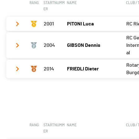
RANG
STARTNUMM
NAME
CLUB /
ER
2001
PITONI Luca
RC Ri
RC G
Meilleur tour
03'12 (2)
2004
GIBSON Dennis
Inter
al
Rotar
2014
FRIEDLI Dieter
Meilleur tour
03'20 (2)
Burgd
Meilleur tour
03'26 (2)
RANG
STARTNUMM
NAME
CLUB /
ER