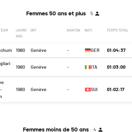
Femmes 50 ans et plus
5
 TEAM
JAHRG
ORT
KANTON
NATI.
TEMPS TOTAL
ANG
ochum
1980
Genève
-
GER
01:04:37
gliari
1980
Genève
-
ITA
01:03:00
ve
-
1980
Genève
-
SUI
01:02:17
n
Femmes moins de 50 ans
4