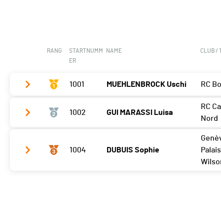
RANG
STARTNUMM
NAME
CLUB /
ER
1001
MUEHLENBROCK Uschi
RC B
RC Ca
1002
GUI MARASSI Luisa
Meilleur tour
04'09 (1)
Nord
Genè
Meilleur tour
04'19 (1)
1004
DUBUIS Sophie
Palais
Wilso
Meilleur tour
04'48 (1)