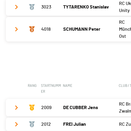
RC Uk
3023
TYTARENKO Stanislav
Meilleur tour
03'01 (2)
Unity
RC
Meilleur tour
03'30 (16)
4018
SCHUMANN Peter
Münc
Ost
Meilleur tour
03'40 (16)
RANG
STARTNUMM
NAME
CLUB /
ER
RC Br
2009
DE CUBBER Jens
Zwalm
2012
FREI Julian
RC Zu
Meilleur tour
03'09 (2)