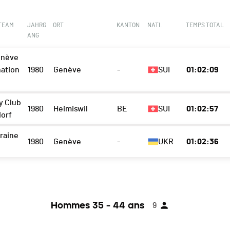
 TEAM
JAHRG
ORT
KANTON
NATI.
TEMPS TOTAL
ANG
enève
nation
1980
Genève
-
SUI
01:02:09
y Club
1980
Heimiswil
BE
SUI
01:02:57
orf
raine
1980
Genève
-
UKR
01:02:36
Hommes 35 - 44 ans
9