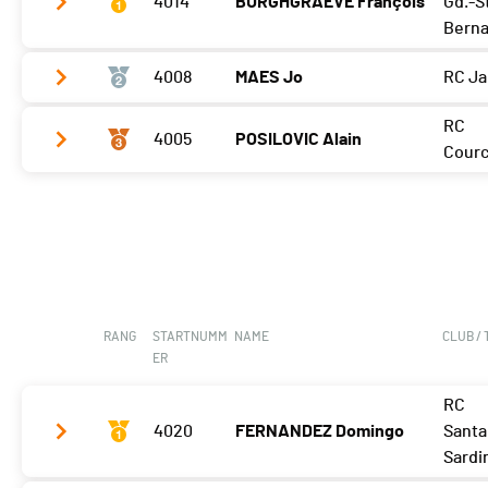
4014
BURGHGRAEVE François
Gd.-St
Berna
4008
MAES Jo
RC J
Meilleur tour
03'32 (12)
RC
4005
POSILOVIC Alain
Meilleur tour
03'32 (16)
Courc
Meilleur tour
03'39 (2)
RANG
STARTNUMM
NAME
CLUB /
ER
RC
4020
FERNANDEZ Domingo
Santa
Sardi