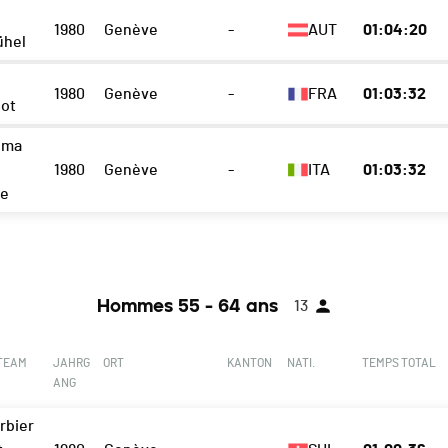
1980
Genève
-
AUT
01:04:20
ühel
1980
Genève
-
FRA
01:03:32
ot
oma
1980
Genève
-
ITA
01:03:32
re
Hommes 55 - 64 ans
13
 TEAM
JAHRG
ORT
KANTON
NATI.
TEMPS TOTAL
ANG
rbier