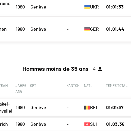
raine
1980
Genève
-
UKR
01:01:33
hen
1980
Genève
-
GER
01:01:44
Hommes moins de 35 ans
4
 TEAM
JAHRG
ORT
KANTON
NATI.
TEMPS TOTAL
ANG
akel-
1980
Genève
-
BEL
01:01:37
vallei
rich
1980
Genève
-
SUI
01:03:36