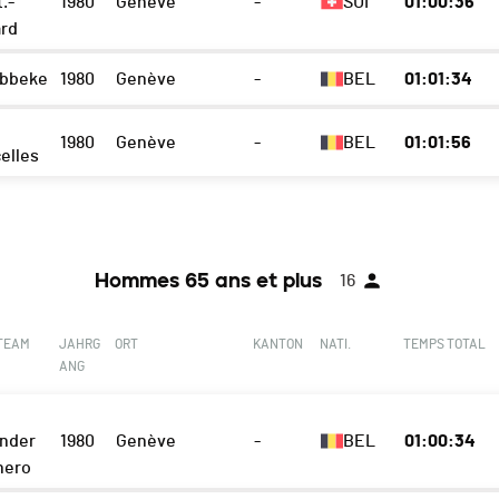
.-
1980
Genève
-
SUI
01:00:36
rd
abbeke
1980
Genève
-
BEL
01:01:34
1980
Genève
-
BEL
01:01:56
elles
Hommes 65 ans et plus
16
 TEAM
JAHRG
ORT
KANTON
NATI.
TEMPS TOTAL
ANG
nder
1980
Genève
-
BEL
01:00:34
nero