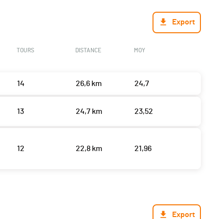
Export
TOURS
DISTANCE
MOY
14
26,6 km
24,7
13
24,7 km
23,52
12
22,8 km
21,96
Export