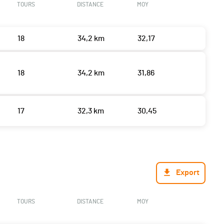
TOURS
DISTANCE
MOY
18
34,2 km
32,17
18
34,2 km
31,86
17
32,3 km
30,45
Export
TOURS
DISTANCE
MOY