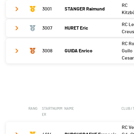
RC
3001
STANGER Raimund
Kitzb
RC Le
3007
HURET Eric
Meilleur tour
03'15 (2)
Creus
RC R
Meilleur tour
03'18 (2)
3008
GUIDA Enrico
Guilo
Cesa
Meilleur tour
03'23 (2)
RANG
STARTNUMM
NAME
CLUB /
ER
RC Ve