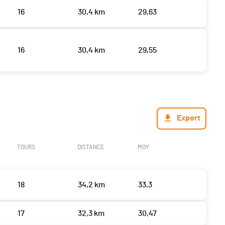
16
30,4 km
29,63
16
30,4 km
29,55
Export
TOURS
DISTANCE
MOY
18
34,2 km
33,3
17
32,3 km
30,47