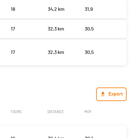
18
34,2 km
31,9
17
32,3 km
30,5
17
32,3 km
30,5
Export
TOURS
DISTANCE
MOY