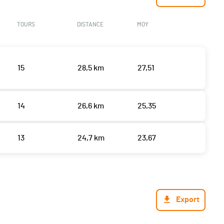
TOURS
DISTANCE
MOY
15
28,5 km
27,51
14
26,6 km
25,35
13
24,7 km
23,67
Export