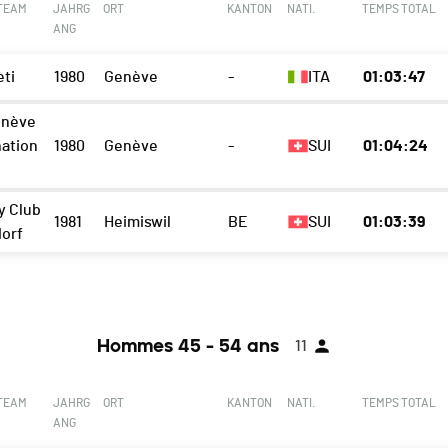
 TEAM
JAHRG
ORT
KANTON
NATI.
TEMPS TOTAL
ANG
eti
1980
Genève
-
ITA
01:03:47
enève
nation
1980
Genève
-
SUI
01:04:24
y Club
1981
Heimiswil
BE
SUI
01:03:39
orf
Hommes 45 - 54 ans
11
 TEAM
JAHRG
ORT
KANTON
NATI.
TEMPS TOTAL
ANG