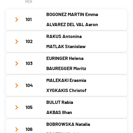
Bez.
Nati.
POL
MER
Kategorie
Mixed
BOGONEZ MARTIN Emma
101
Bez.
ALVAREZ DEL VAL Aaron
RAKUS Antonina
Team-Name
ESP
102
MATLAK Stanislaw
Jahrgang
2007
2006
EURINGER Helena
Ort
-
-
Team-Name
POL 1
103
BAUREGGER Moritz
Kanton
-
-
Jahrgang
2009
2009
MALEKAKI Erasmia
Nati.
ESP
Ort
-
-
Team-Name
GER
104
XYGKAKIS Christof
Kategorie
Youth
Kanton
-
-
Jahrgang
2006
2007
Bez.
BULUT Rabia
Nati.
POL
Ort
-
-
Team-Name
GRE
105
AKBAS Ilhan
Kategorie
Youth
Kanton
-
-
Jahrgang
2009
2008
Bez.
BOBROWSKA Natalia
Nati.
GER
Ort
-
-
Team-Name
TUR 1
106