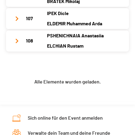
BRATEK Mikolaj
Kategorie
Youth
Kanton
-
-
Jahrgang
2009
2008
Bez.
IPEK Dicle
Nati.
GRE
Ort
-
-
Team-Name
POL 2
107
ELDEMIR Muhammed Arda
Kategorie
Youth
Kanton
-
-
Jahrgang
2008
2008
Bez.
PSHENICHNAIA Anastasiia
Nati.
TUR
Ort
-
-
Team-Name
TUR 2
108
ELCHIAN Rustam
Kategorie
Youth
Kanton
-
-
Jahrgang
2008
2008
Bez.
Nati.
POL
Ort
-
-
Team-Name
RUS
Kategorie
Youth
Kanton
-
-
Jahrgang
2008
2008
Bez.
Nati.
TUR
Alle Elemente wurden geladen.
Ort
-
-
Kategorie
Youth
Kanton
-
-
Bez.
Nati.
RUS
Kategorie
Youth
Sich online für den Event anmelden
Bez.
Verwalte dein Team und deine Freunde