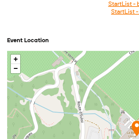
StartList -
StartList 
Event Location
+
−