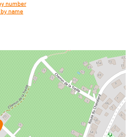
 by number
- by name