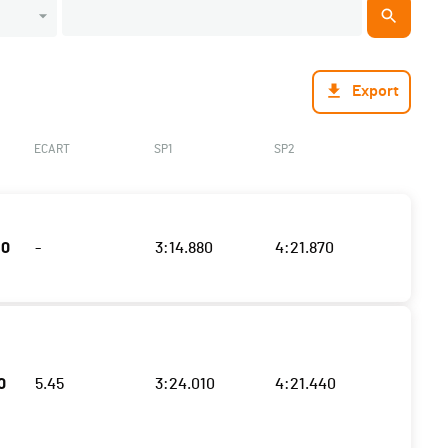
Export
ECART
SP1
SP2
40
-
3:14.880
4:21.870
0
5.45
3:24.010
4:21.440