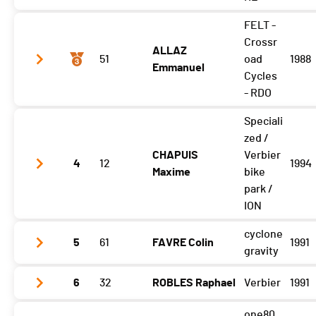
FELT -
SP3
4:02.890
Crossr
ALLAZ
SP4
51
3:12.890
oad
1988
Emmanuel
Cycles
SP5
4:12.760
- RDO
Speciali
SP3
4:09.270
zed /
SP4
3:10.570
CHAPUIS
Verbier
4
12
1994
Maxime
bike
SP5
4:06.670
park /
ION
cyclone
5
61
FAVRE Colin
1991
SP3
4:20.930
gravity
SP4
3:06.870
6
32
ROBLES Raphael
Verbier
1991
SP3
4:10.580
SP5
4:06.270
SP4
3:15.780
one80