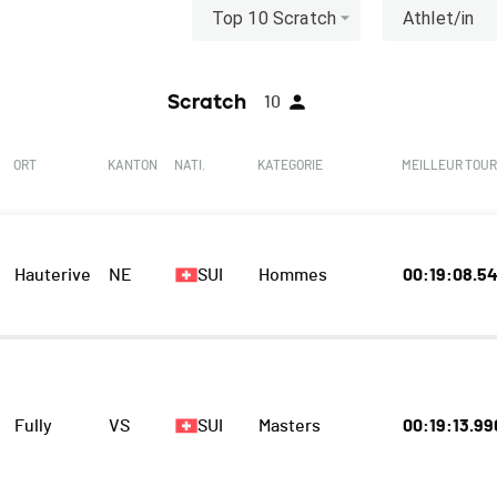
Top 10 Scratch
Athlet/in
Scratch
10
ORT
KANTON
NATI.
KATEGORIE
MEILLEUR TOUR
Hauterive
NE
SUI
Hommes
00:19:08.5
Fully
VS
SUI
Masters
00:19:13.99