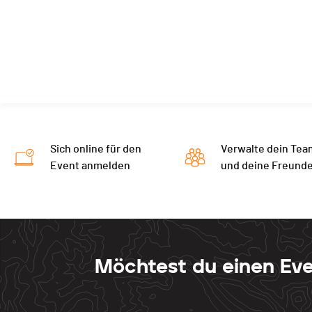
SP4
3:25.660
SP5
4:19.260
Sich online für den
Verwalte dein Tea
Event anmelden
und deine Freund
Möchtest du einen Eve