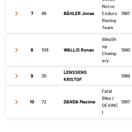
SP3
4:05.050
Norco
SP5
4:18.070
SP4
7
89
3:14.100
BÄHLER Jonas
Enduro
1987
Racing
SP5
4:19.360
Team
BikeSh
SP3
4:04.090
op
8
109
WALLIS Ronan
1990
SP4
3:18.410
Champ
ery
SP5
4:13.310
LENSSENS
9
30
1989
SP3
4:16.330
KRISTOF
SP4
3:10.380
Fatal
SP3
4:21.430
SP5
4:07.640
Bike /
10
72
DANDA Maxime
1997
SP4
3:17.790
DEVINC
I
SP5
4:14.930
SP3
4:27.660