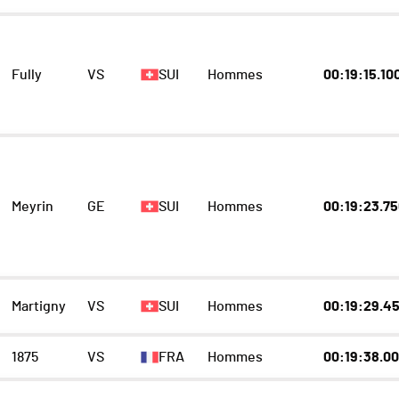
Fully
VS
SUI
Hommes
00:19:15.10
Meyrin
GE
SUI
Hommes
00:19:23.7
Martigny
VS
SUI
Hommes
00:19:29.4
1875
VS
FRA
Hommes
00:19:38.0