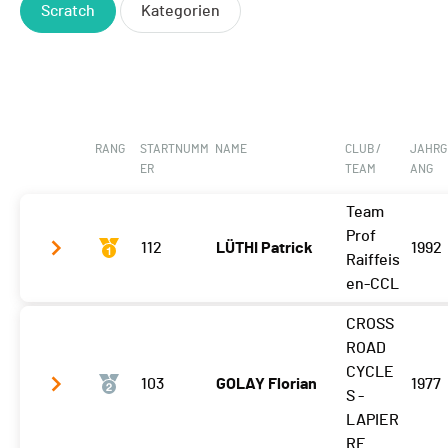
Scratch
Kategorien
RANG
STARTNUMM
NAME
CLUB /
JAHRG
ER
TEAM
ANG
Team
Prof
112
LÜTHI Patrick
1992
Raiffeis
en-CCL
CROSS
SP3
4:09.870
ROAD
SP4
3:16.570
CYCLE
103
GOLAY Florian
1977
S -
SP5
4:05.350
LAPIER
RE