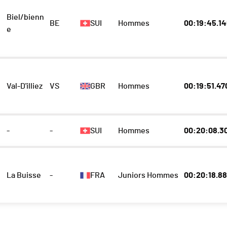
Biel/bienn
BE
SUI
Hommes
00:19:45.1
e
Val-D'illiez
VS
GBR
Hommes
00:19:51.47
-
-
SUI
Hommes
00:20:08.3
La Buisse
-
FRA
Juniors Hommes
00:20:18.8