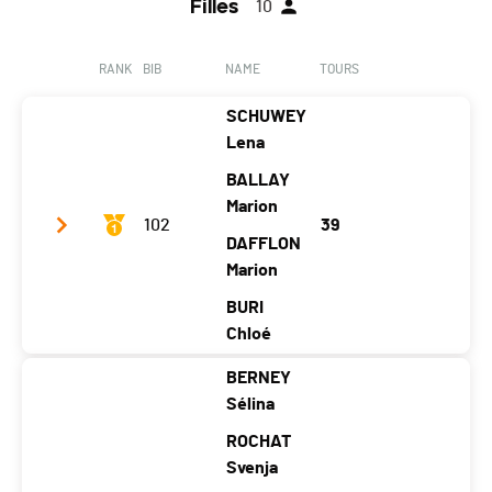
Filles
10
RANK
BIB
NAME
TOURS
SCHUWEY
Lena
BALLAY
Marion
102
39
DAFFLON
Marion
BURI
Chloé
BERNEY
Club / Team
Girls on fire
Sélina
Year
2008
2008
2007
2006
ROCHAT
Location
Im
Lavey-
Svenja
Charmey
La