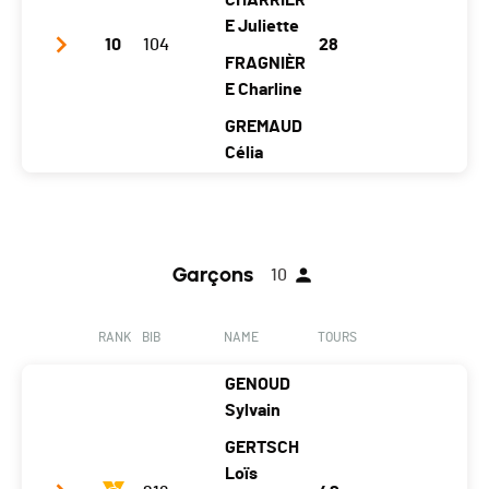
CHARRIÈR
Location
Im
Im
E Juliette
Im
Jau
Im
10
104
28
Fang
Fang
Fang
n
Fang
FRAGNIÈR
Canton
FR
FR
FR
E Charline
FR
FR
Nat.
SUI
GREMAUD
Célia
Category
Mini ski-24 - Filles (5 athlètes)
Temps total
02:00:29
Club / Team
La playa de Riaz
Ecart
+ 10 tours
Year
2009
2012
2010
2010
Garçons
10
Location
La Tour-De-
Maule
Ria
Sâle
Trême
s
z
s
RANK
BIB
NAME
TOURS
Canton
FR
FR
FR
FR
GENOUD
Nat.
SUI
Sylvain
Category
Mini ski-24 - Filles (4 athlètes)
GERTSCH
Temps total
02:01:30
Loïs