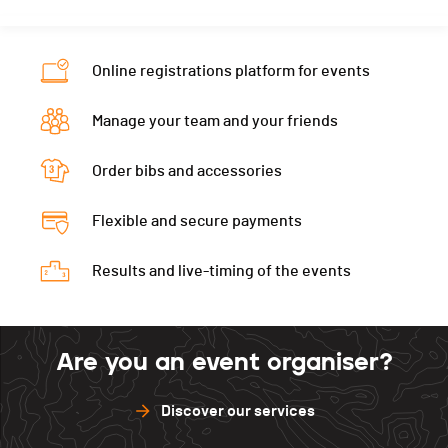
y
s
y
y
Trême
Canton
FR
FR
FR
FR
FR
Nat.
SUI
Online registrations platform for events
Category
Mini ski-24 - Mixtes (5 athlètes)
Manage your team and your friends
Temps total
02:02:42
Order bibs and accessories
Ecart
+ 8 tours
Flexible and secure payments
Results and live-timing of the events
Are you an event organiser?
Discover our services