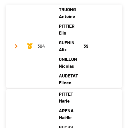
Canton
FR
FR
FR
FR
FR
TRUONG
Nat.
SUI
Antoine
Category
Mini ski-24 - Garçons (5 athlètes)
PITTIER
Temps total
02:02:56
Elin
Ecart
+ 6 tours
GUENIN
304
39
Alix
ONILLON
Nicolas
AUDETAT
Eileen
PITTET
Club / Team
La Vue et Eileen ;-)
Marie
Year
2006
2005
2006
2005
2007
ARENA
Location
Le
Les
Maëlle
Fonta
Les
Fle
Pâqui
Hauts-
inem
Hauts-
uri
BUCHS