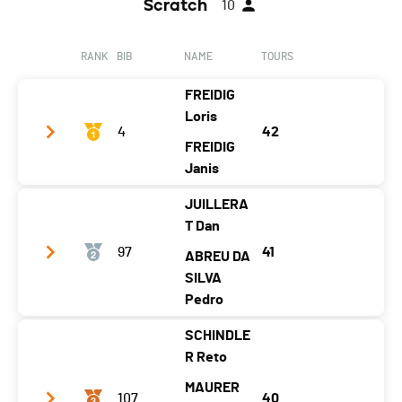
Scratch
10
RANK
BIB
NAME
TOURS
FREIDIG
Loris
4
42
FREIDIG
Janis
JUILLERA
Club / Team
The FreiDogs
T Dan
Year
1998
2005
97
41
ABREU DA
Location
Lauperswil
SILVA
Sumiswald
Pedro
Canton
BE
BE
SCHINDLE
Nat.
SUI
Club / Team
Ortajoie
R Reto
Category
DUO - Licenciés Open (20 à 40 ans)
Year
1998
1995
MAURER
107
40
Temps total
06:04:00