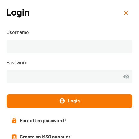
Login
Menu
Username
Trail de la Pierre à Voir -
2023
Password
Login
Forgotten password?
Create an MSO account