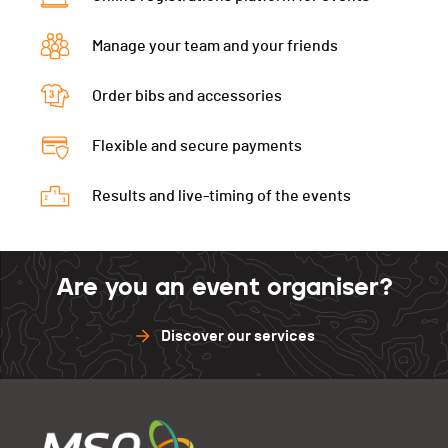
Val de Ruz
0
St.-Imier
0
Asuel
0
Gap
180.2
Neuveville
10
Delémont
10
Manage your team and your friends
St.-Imier
10
Val de Ruz
10
Asuel
0
Delémont
0
Order bibs and accessories
Neuveville
0
St.-Imier
0
Asuel
0
Delémont
0
Flexible and secure payments
St.-Imier
0
Results and live-timing of the events
Delémont
0
Are you an event organiser?
Discover our services