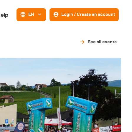
elp
EN
Login / Create an account
See all events