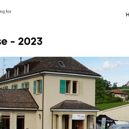
g for

H
e - 2023