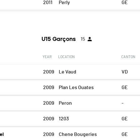
2011
Perly
GE
U15 Garçons
15
YEAR
LOCATION
CANTON
2009
Le Vaud
VD
2009
Plan Les Ouates
GE
2009
Peron
-
2009
1203
GE
el
2009
Chene Bougeries
GE