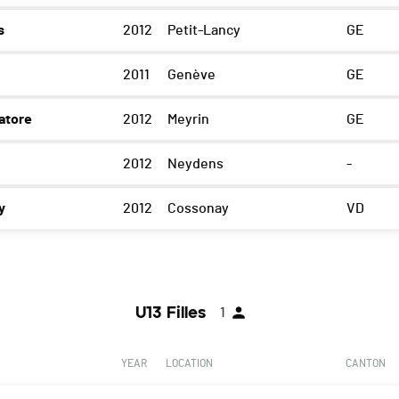
s
2012
Petit-Lancy
GE
2011
Genève
GE
atore
2012
Meyrin
GE
2012
Neydens
-
y
2012
Cossonay
VD
U13 Filles
1
YEAR
LOCATION
CANTON