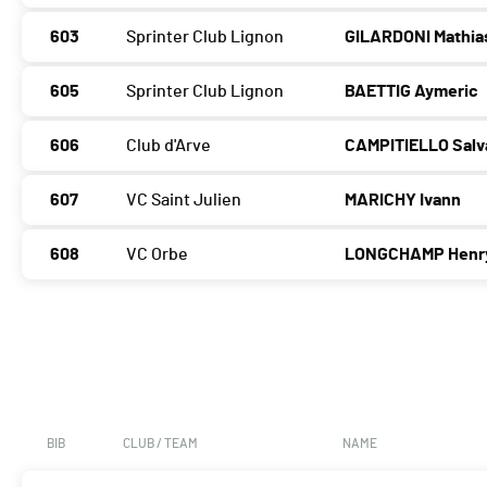
603
Sprinter Club Lignon
GILARDONI Mathia
605
Sprinter Club Lignon
BAETTIG Aymeric
606
Club d'Arve
CAMPITIELLO Salv
607
VC Saint Julien
MARICHY Ivann
608
VC Orbe
LONGCHAMP Henr
BIB
CLUB / TEAM
NAME