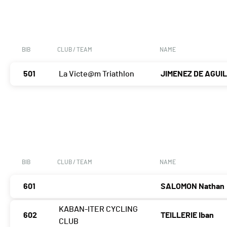
BIB
CLUB / TEAM
NAME
501
La Victe@m Triathlon
JIMENEZ DE AGUIL
BIB
CLUB / TEAM
NAME
601
SALOMON Nathan
KABAN-ITER CYCLING
602
TEILLERIE Iban
CLUB