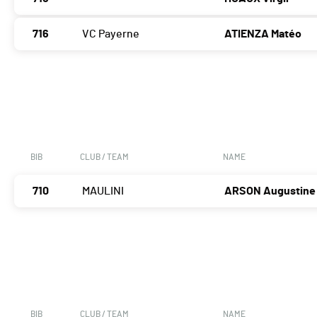
716
VC Payerne
ATIENZA Matéo
BIB
CLUB / TEAM
NAME
710
MAULINI
ARSON Augustine
BIB
CLUB / TEAM
NAME