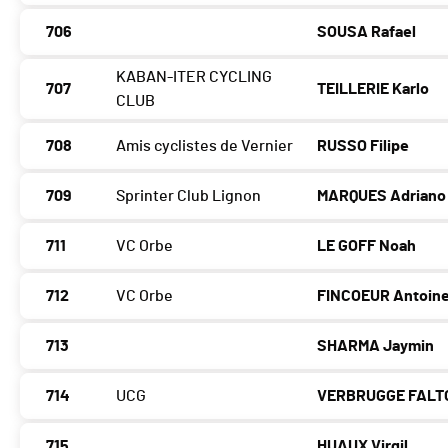
706
SOUSA Rafael
KABAN-ITER CYCLING
707
TEILLERIE Karlo
CLUB
708
Amis cyclistes de Vernier
RUSSO Filipe
709
Sprinter Club Lignon
MARQUES Adriano
711
VC Orbe
LE GOFF Noah
712
VC Orbe
FINCOEUR Antoin
713
SHARMA Jaymin
714
UCG
VERBRUGGE FALTO
715
HUAUX Virgil