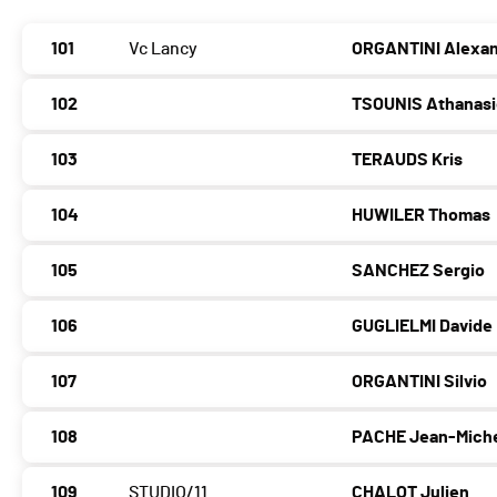
101
Vc Lancy
ORGANTINI Alexa
102
TSOUNIS Athanas
103
TERAUDS Kris
104
HUWILER Thomas
105
SANCHEZ Sergio
106
GUGLIELMI Davide
107
ORGANTINI Silvio
108
PACHE Jean-Mich
109
STUDIO/11
CHALOT Julien