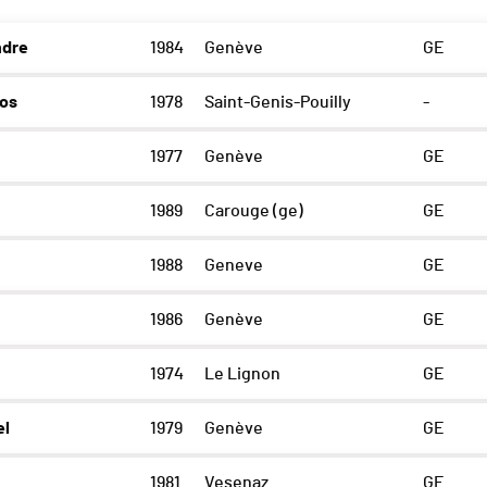
ndre
1984
Genève
GE
ios
1978
Saint-Genis-Pouilly
-
1977
Genève
GE
1989
Carouge (ge)
GE
1988
Geneve
GE
1986
Genève
GE
1974
Le Lignon
GE
el
1979
Genève
GE
1981
Vesenaz
GE