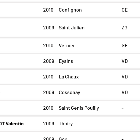
2010
Confignon
GE
2009
Saint Julien
ZG
2010
Vernier
GE
2009
Eysins
VD
2010
La Chaux
VD
e
2009
Cossonay
VD
2010
Saint Genis Pouilly
-
T Valentin
2009
Thoiry
-
2009
Gex
-