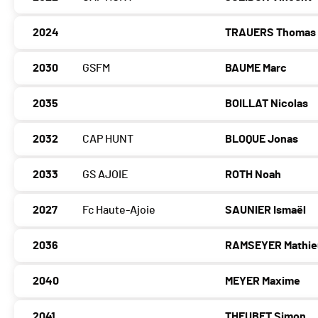
2024
TRAUERS Thomas
2030
GSFM
BAUME Marc
2035
BOILLAT Nicolas
2032
CAP HUNT
BLOQUE Jonas
2033
GS AJOIE
ROTH Noah
2027
Fc Haute-Ajoie
SAUNIER Ismaël
2036
RAMSEYER Mathie
2040
MEYER Maxime
2041
THEUBET Simon