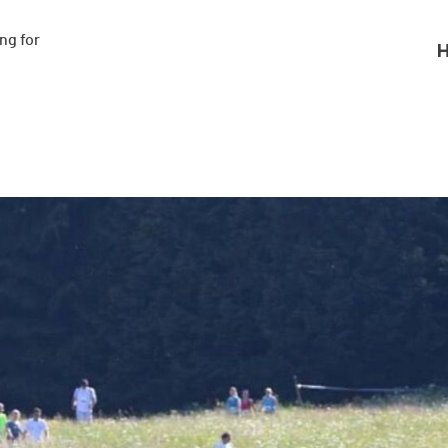
g for

H