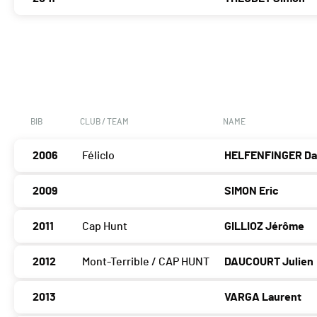
BIB
CLUB / TEAM
NAME
2006
Féliclo
HELFENFINGER Da
2009
SIMON Eric
2011
Cap Hunt
GILLIOZ Jérôme
2012
Mont-Terrible / CAP HUNT
DAUCOURT Julien
2013
VARGA Laurent