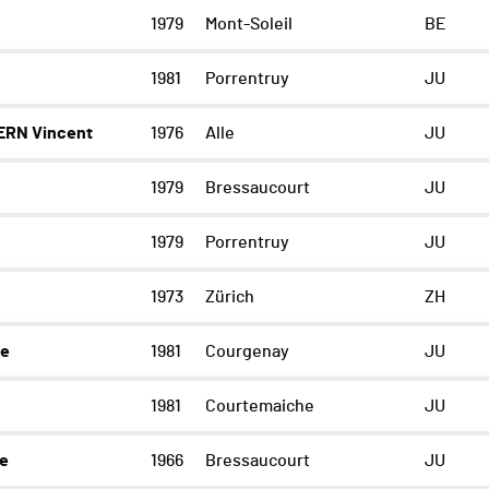
1979
Mont-Soleil
BE
1981
Porrentruy
JU
RN Vincent
1976
Alle
JU
1979
Bressaucourt
JU
1979
Porrentruy
JU
c
1973
Zürich
ZH
ne
1981
Courgenay
JU
e
1981
Courtemaiche
JU
pe
1966
Bressaucourt
JU