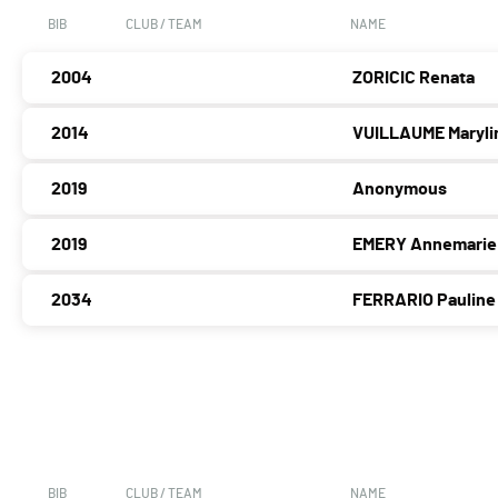
BIB
CLUB / TEAM
NAME
2004
ZORICIC Renata
2014
VUILLAUME Maryli
2019
Anonymous
2019
EMERY Annemarie
2034
FERRARIO Pauline
BIB
CLUB / TEAM
NAME