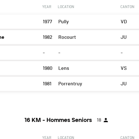
YEAR
LOCATION
CANTON
1977
Pully
VD
ne
1982
Rocourt
JU
-
-
-
1980
Lens
VS
1981
Porrentruy
JU
16 KM - Hommes Seniors
18
YEAR
LOCATION
CANTON