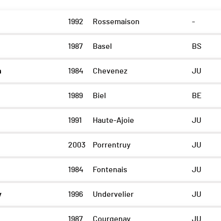
1992
Rossemaison
-
1987
Basel
BS
n
1984
Chevenez
JU
1989
Biel
BE
1991
Haute-Ajoie
JU
2003
Porrentruy
JU
1984
Fontenais
JU
y
1996
Undervelier
JU
1987
Courgenay
JU