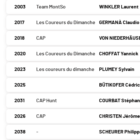
2003
Team MontSo
WINKLER Laurent
2017
Les Coureurs du Dimanche
GERMANÀ Claudio
2018
CAP
VON NIEDERHÄUSE
2020
Les Coureurs du Dimanche
CHOFFAT Yannick
2023
Les coureurs du dimanche
PLUMEY Sylvain
2025
BÜTIKOFER Cédri
2031
CAP Hunt
COURBAT Stépha
2026
CAP
CHRISTEN Jérôm
2038
-
SCHEURER Philip