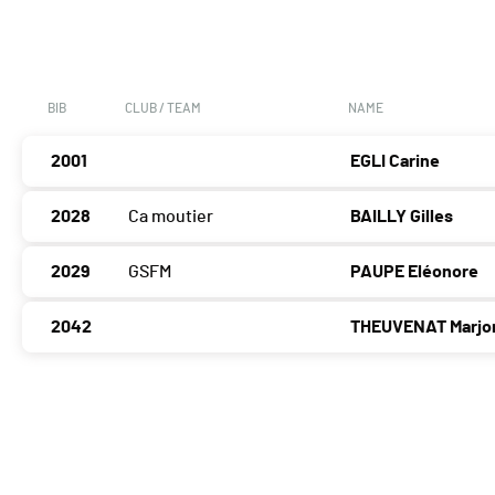
BIB
CLUB / TEAM
NAME
2001
EGLI Carine
2028
Ca moutier
BAILLY Gilles
2029
GSFM
PAUPE Eléonore
2042
THEUVENAT Marjo