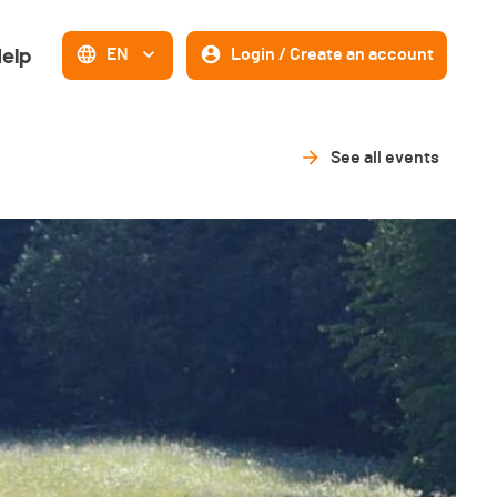
elp
EN
Login / Create an account
See all events