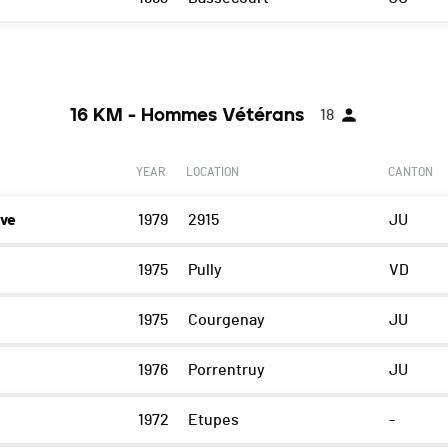
16 KM - Hommes Vétérans
18
YEAR
LOCATION
CANTON
ve
1979
2915
JU
1975
Pully
VD
1975
Courgenay
JU
1976
Porrentruy
JU
1972
Etupes
-