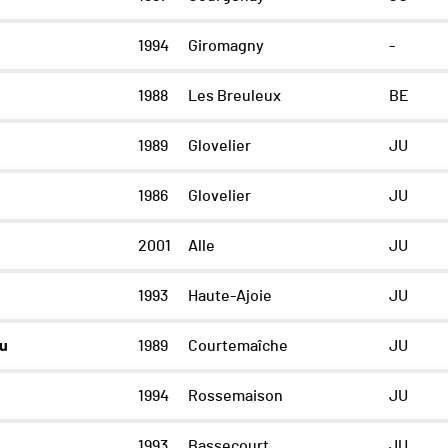
1994
Giromagny
-
1988
Les Breuleux
BE
1989
Glovelier
JU
1986
Glovelier
JU
2001
Alle
JU
1993
Haute-Ajoie
JU
u
1989
Courtemaîche
JU
1994
Rossemaison
JU
1993
Bassecourt
JU