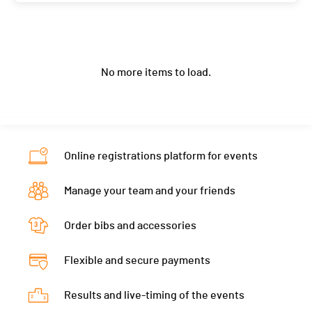
Location
Bois-D'amont
Category
Masters Hommes
Year
1965
Nat.
SUI
Club / Team
Centre Sportif Vallée de Joux
Canton
-
PAI.
Location
Mouthe
Category
Masters Hommes
Year
1960
Nat.
FRA
Canton
-
PAI.
No more items to load.
Location
Les Rousses
Category
Masters Hommes
Nat.
FRA
Canton
VD
PAI.
Category
Masters Hommes
Nat.
SUI
PAI.
Category
Masters Hommes
Online registrations platform for events
PAI.
Manage your team and your friends
Order bibs and accessories
Flexible and secure payments
Results and live-timing of the events