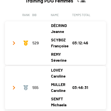
Training PDG Femmes
4
Location
Fiaugères
Progens
Canton
FR
FR
RANK
BIB
NAME
TEMPS TOTAL
Nat.
SUI
DÉCRIND
Ecart
00:55:06
Jeanne
SCYBOZ
529
03:12:46
Françoise
REMY
Séverine
LOVEY
Team name
Cabinet vétérinaire des Préalpes
Caroline
Year
1988
1992
1990
MULLER
555
03:46:31
Location
Charmey
Caroline
Charmey
Charmey
(gruyère)
(gruyère)
(gruyère)
SENFT
Canton
FR
FR
FR
Michaela