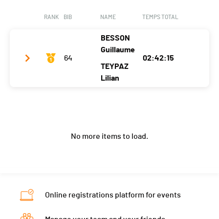
Canton
FR
FR
RANK
BIB
NAME
TEMPS TOTAL
Nat.
SUI
BESSON
Ecart
Guillaume
64
02:42:15
TEYPAZ
Lilian
Team name
Chalune team
Year
2002
2003
No more items to load.
Location
Bellevaux
Saint-Jeoire
Canton
-
-
Nat.
FRA
Ecart
Online registrations platform for events