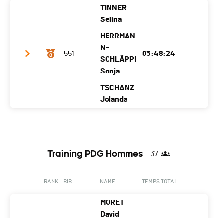
Nat.
SUI
TINNER
Team name
A l'arrache
Selina
Ecart
Year
1978
1978
1971
HERRMAN
Location
Villars-Sur-Glâne
N-
Mauraz
Bex
551
03:48:24
SCHLÄPPI
Canton
FR
VD
VD
Sonja
Nat.
SUI
TSCHANZ
Ecart
00:33:45
Jolanda
Team name
Sonja, Jolanda, Selina
Year
2002
1975
1978
Training PDG Hommes
37
Location
Lyss
Grund B. Gstaad
Matten
Canton
BE
BE
BE
RANK
BIB
NAME
TEMPS TOTAL
Nat.
SUI
MORET
Ecart
00:35:38
David