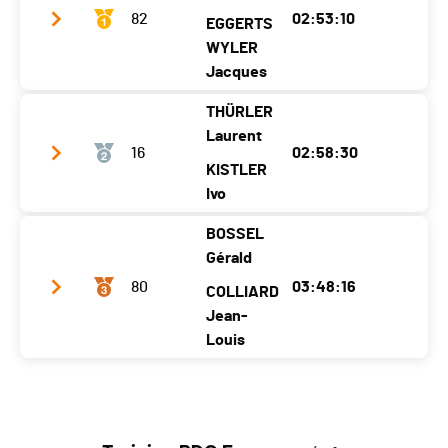
82
02:53:10
EGGERTS
WYLER
Jacques
THÜRLER
Team name
Pellissier Sport Martigny
Laurent
16
02:58:30
Year
1963
1969
KISTLER
Location
Les Bioux
Ivo
St.silvester
Canton
VD
FR
BOSSEL
Team name
Dupasquier Sport
Gérald
Nat.
SUI
Year
1968
1969
80
03:48:16
COLLIARD
Ecart
Location
La Tour-De-Trême
Jean-
Zürich
Louis
Canton
FR
ZH
Nat.
SUI
Team name
Niremont
Ecart
00:05:20
Year
1957
1960