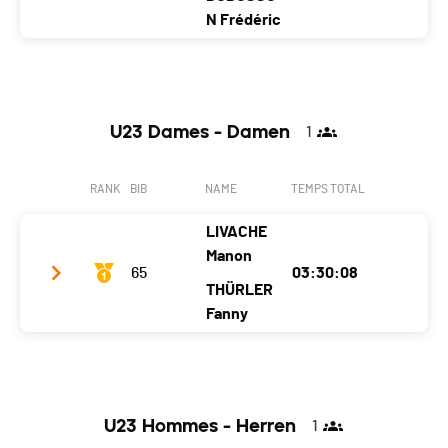
Canton
VD
FR
FR
N Frédéric
Nat.
SUI
Team name
GG Skis
Ecart
00:00:20
Year
1987
1982
1974
U23 Dames - Damen
1
Location
Bullet
Troistorrents
Troistorrents
Canton
VD
VS
VS
RANK
BIB
NAME
TEMPS TOTAL
Nat.
SUI
LIVACHE
Ecart
00:06:18
Manon
65
03:30:08
THÜRLER
Fanny
Team name
Team Charmey
Year
2002
2001
U23 Hommes - Herren
1
Location
Charmey
Charmey