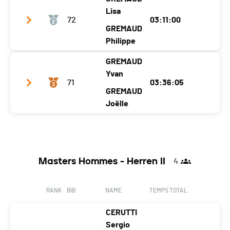
Team name
Adelboden
Lisa
72
03:11:00
Year
1966
1972
GREMAUD
Location
Adelboden
Philippe
Adelboden
Canton
BE
BE
GREMAUD
Team name
Gremaud's Team A
Yvan
Nat.
SUI
71
03:36:05
Year
1998
1972
GREMAUD
Ecart
Location
Prez-Vers-Siviriez
Joëlle
Ursy
Canton
FR
FR
Team name
Gremaud's Team B
Nat.
SUI
Year
1970
1974
Ecart
00:07:27
Masters Hommes - Herren II
4
Location
Vuarmarens
Vuarmarens
Canton
FR
FR
RANK
BIB
NAME
TEMPS TOTAL
Nat.
SUI
CERUTTI
Ecart
00:32:32
Sergio