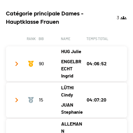
Catégorie principale Dames -
3
Hauptklasse Frauen
RANK
BIB
NAME
TEMPS TOTAL
HUG Julie
ENGELBR
90
04:06:52
ECHT
Ingrid
LÜTHI
Team name
Drôles de dames
Cindy
15
04:07:20
Year
1996
1984
JUAN
Location
Genève
Annemasse
Stephanie
Canton
GE
-
ALLEMAN
Team name
Chasseral girl’s
N
Nat.
SUI