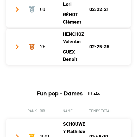
Team name
Dupasquier sport
Lori
60
02:22:21
Year
1995
1998
GÉNOT
Location
Avry-Devant-Pont
Clément
Fully
Canton
FR
VS
HENCHOZ
Team name
GIRARD - GENOT
Valentin
Nat.
SUI
25
02:25:35
Year
1999
2003
GUEX
Ecart
Location
Passy
Aubonne
Benoît
Canton
-
-
Team name
Dupasquier Sport / CS le Pâquier
Nat.
FRA
Year
1999
1991
Ecart
00:03:52
Fun pop - Dames
10
Location
Pringy
Matran
Canton
FR
FR
RANK
BIB
NAME
TEMPS TOTAL
Nat.
SUI
SCHOUWE
Ecart
00:07:06
Y Mathilde
1001
01:46:10