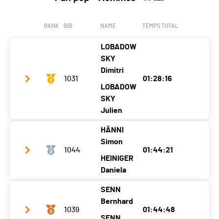
Location
Bulle
La Tour-De-Trême
Canton
FR
FR
RANK
BIB
NAME
TEMPS TOTAL
Nat.
SUI
LOBADOW
Ecart
00:20:06
SKY
Dimitri
1031
01:28:16
LOBADOW
SKY
Julien
HÄNNI
Team name
Les Lobado
Simon
1044
01:44:21
Year
1977
2006
HEINIGER
Location
Neuvecelle
Daniela
Neuvecelle
Canton
-
-
SENN
Team name
Babnanenmuffins
Bernhard
Nat.
SUI
1039
01:44:48
Year
1975
1986
SENN