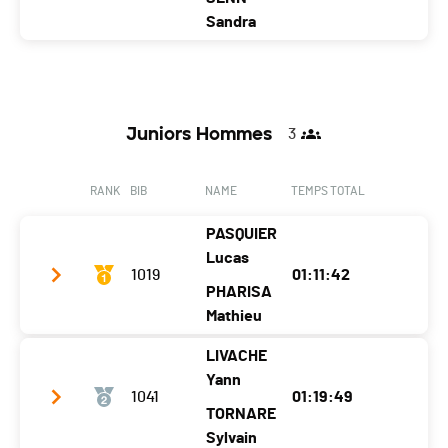
Ecart
Location
Belp
Belp
Sandra
Canton
BE
BE
Team name
Muus u Haas
Nat.
SUI
Year
1976
1979
Ecart
00:16:05
Juniors Hommes
3
Location
Thun
Thun
Canton
-
BE
RANK
BIB
NAME
TEMPS TOTAL
Nat.
SUI
PASQUIER
Ecart
00:16:32
Lucas
1019
01:11:42
PHARISA
Mathieu
LIVACHE
Team name
Mathieu et Lucas
Yann
1041
01:19:49
Year
2004
2005
TORNARE
Location
Broc
Estavannens
Sylvain