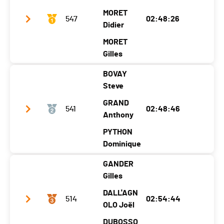
MORET
547
02:48:26
Didier
MORET
Gilles
BOVAY
Team name
Dupasquier Sports – Contexa
Steve
Year
1975
1975
1987
GRAND
541
02:48:46
Location
Estavannens
Anthony
Botterens
Pringy
Canton
FR
FR
FR
PYTHON
Dominique
Nat.
SUI
GANDER
Ecart
Team name
Les débutants
Gilles
Year
1984
1991
1988
DALL'AGN
514
02:54:44
Location
Saint-
OLO Joël
Ria
Châtel-Sur-
Légier
z
Montsalvens
DUBOSSO