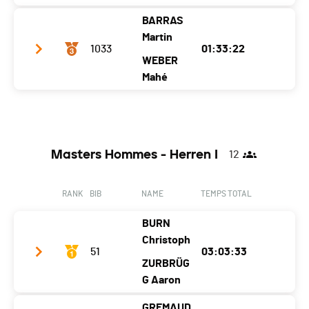
Canton
FR
FR
BARRAS
Team name
Les charmeysans
Martin
Nat.
SUI
1033
01:33:22
Year
2004
2004
WEBER
Ecart
Location
Charmey (gruyère)
Mahé
Val-De-Charmey
Canton
FR
FR
Team name
M&M’s
Nat.
SUI
Year
2008
2005
Ecart
00:08:07
Masters Hommes - Herren I
12
Location
Botterens
Pringy
Canton
FR
FR
RANK
BIB
NAME
TEMPS TOTAL
Nat.
SUI
BURN
Ecart
00:21:40
Christoph
51
03:03:33
ZURBRÜG
G Aaron
GREMAUD