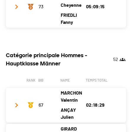
Year
1987
1980
Cheyenne
73
05:09:15
Ecart
Location
Saint-Blaise
FRIEDLI
Chézard
Fanny
Canton
NE
NE
Nat.
SUI
Team name
Police cantonale bernoise JB Women
Ecart
00:00:28
Year
1996
1998
Catégorie principale Hommes -
Location
Tramelan
Bévilard
52
Hauptklasse Männer
Canton
BE
BE
Nat.
SUI
RANK
BIB
NAME
TEMPS TOTAL
Ecart
01:02:23
MARCHON
Valentin
67
02:18:29
ANÇAY
Julien
GIRARD