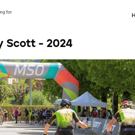
g for

H
 Scott - 2024