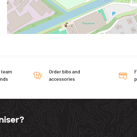
 team
Order bibs and
F
ends
accessories
niser?