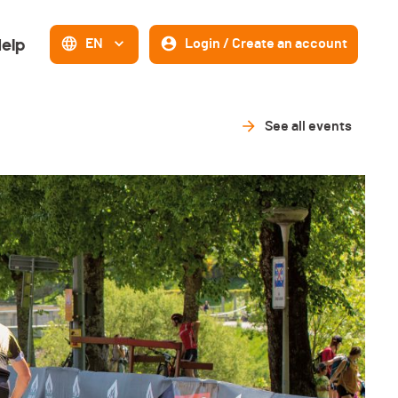
elp
EN
Login / Create an account
See all events