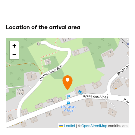
Location of the arrival area
+
−
Leaflet
|
©
OpenStreetMap
contributors