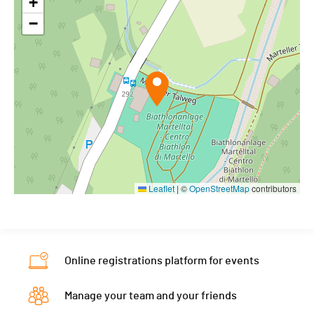
+
−
Leaflet
|
©
OpenStreetMap
contributors
Online registrations platform for events
Manage your team and your friends