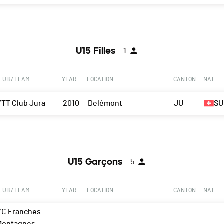
U15 Filles
1
LUB / TEAM
YEAR
LOCATION
CANTON
NAT.
VTT Club Jura
2010
Delémont
JU
SU
U15 Garçons
5
LUB / TEAM
YEAR
LOCATION
CANTON
NAT.
VC Franches-