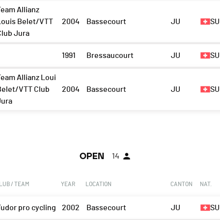
Team Allianz
Louis Belet/VTT
2004
Bassecourt
JU
SU
Club Jura
1991
Bressaucourt
JU
SU
Team Allianz Loui
Belet/VTT Club
2004
Bassecourt
JU
SU
Jura
OPEN
14
LUB / TEAM
YEAR
LOCATION
CANTON
NAT.
Tudor pro cycling
2002
Bassecourt
JU
SU