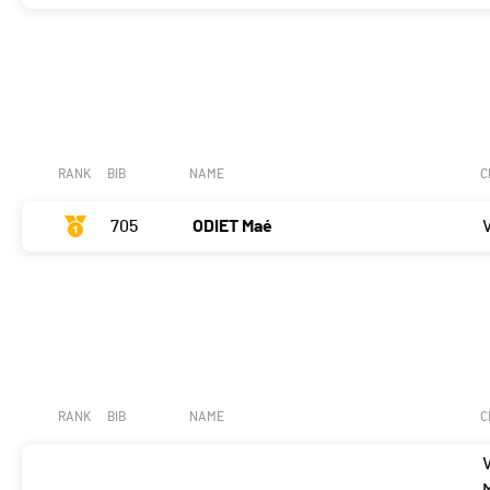
RANK
BIB
NAME
C
705
ODIET Maé
RANK
BIB
NAME
C