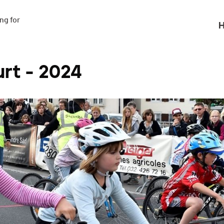
g for

H
rt - 2024