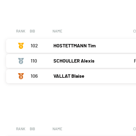
RANK
BIB
NAME
C
102
HOSTETTMANN Tim
110
SCHOULLER Alexis
106
VALLAT Blaise
RANK
BIB
NAME
C