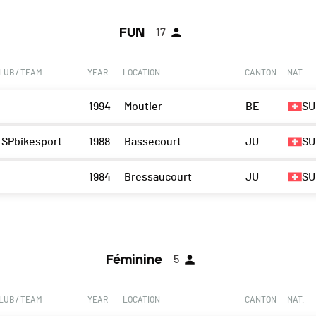
FUN
17
LUB / TEAM
YEAR
LOCATION
CANTON
NAT.
1994
Moutier
BE
SU
FSPbikesport
1988
Bassecourt
JU
SU
1984
Bressaucourt
JU
SU
Féminine
5
LUB / TEAM
YEAR
LOCATION
CANTON
NAT.