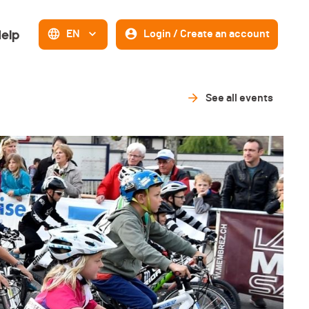
elp
EN
Login / Create an account
See all events