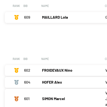
RANK
BIB
NAME
C
609
MAILLARD Lola
RANK
BIB
NAME
C
602
FROIDEVAUX Nino
604
HOFER Alex
601
SIMON Marcel