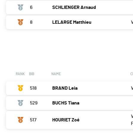
6
SCHLIENGER Arnaud
8
LELARGE Matthieu
RANK
BIB
NAME
C
518
BRAND Leia
529
BUCHS Tiana
517
HOURIET Zoé