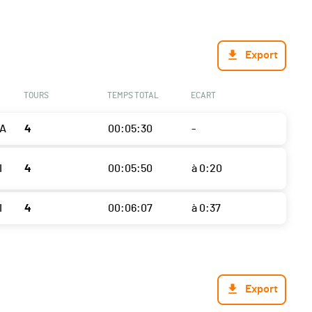
Export
TOURS
TEMPS TOTAL
ECART
A
4
00:05:30
-
I
4
00:05:50
à 0:20
I
4
00:06:07
à 0:37
Export