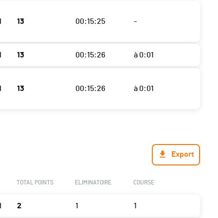
I
13
00:15:25
-
I
13
00:15:26
à 0:01
I
13
00:15:26
à 0:01
Export
TOTAL POINTS
ELIMINATOIRE
COURSE
I
2
1
1