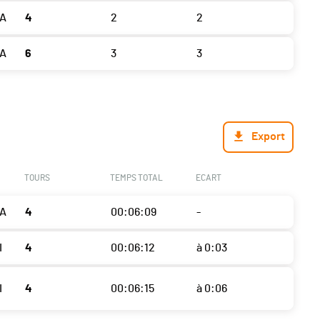
A
4
2
2
A
6
3
3
Export
TOURS
TEMPS TOTAL
ECART
A
4
00:06:09
-
I
4
00:06:12
à 0:03
I
4
00:06:15
à 0:06