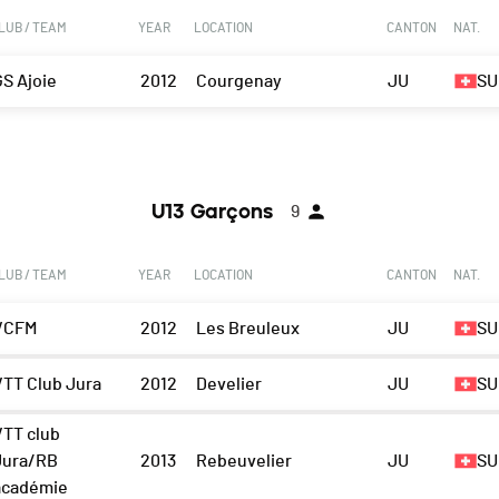
LUB / TEAM
YEAR
LOCATION
CANTON
NAT.
GS Ajoie
2012
Courgenay
JU
SU
U13 Garçons
9
LUB / TEAM
YEAR
LOCATION
CANTON
NAT.
VCFM
2012
Les Breuleux
JU
SU
VTT Club Jura
2012
Develier
JU
SU
VTT club
Jura/RB
2013
Rebeuvelier
JU
SU
académie