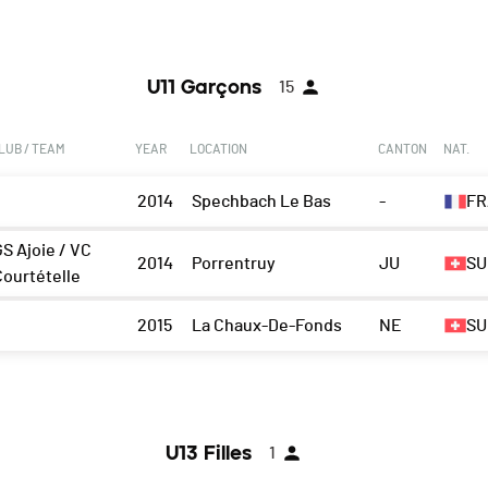
U11 Garçons
15
LUB / TEAM
YEAR
LOCATION
CANTON
NAT.
2014
Spechbach Le Bas
-
FR
GS Ajoie / VC
2014
Porrentruy
JU
SU
Courtételle
2015
La Chaux-De-Fonds
NE
SU
U13 Filles
1