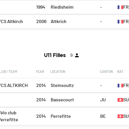
1994
Riedisheim
-
FR
VCS Altkirch
2006
Altkrich
-
FR
U11 Filles
9
LUB / TEAM
YEAR
LOCATION
CANTON
NAT.
VCS ALTKIRCH
2014
Steinsoultz
-
FR
2014
Bassecourt
JU
SU
Vélo club
2014
Perrefitte
BE
SU
Perrefitte