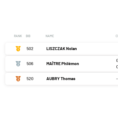
RANK
BIB
NAME
C
502
LISZCZAK Nolan
506
MAÎTRE Philémon
520
AUBRY Thomas
-