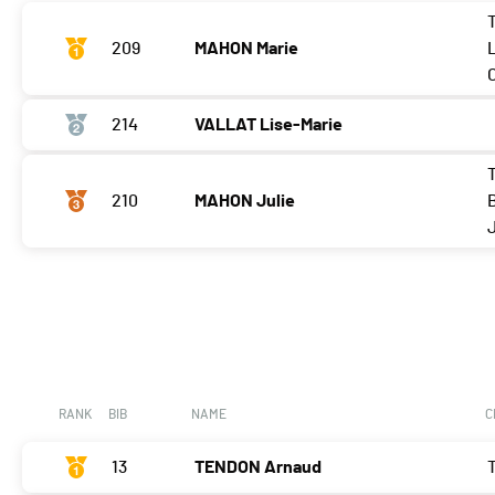
209
MAHON Marie
214
VALLAT Lise-Marie
210
MAHON Julie
RANK
BIB
NAME
C
13
TENDON Arnaud