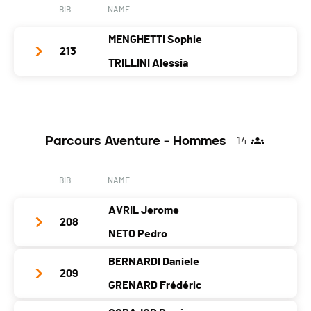
BIB
NAME
MENGHETTI Sophie
213
TRILLINI Alessia
Team Name
Team Raviolis
Year
1986
1989
Parcours Aventure - Hommes
14
Location
Carouge
Genève
Canton
GE
GE
BIB
NAME
Nat.
SUI
AVRIL Jerome
Category
Parcours Aventure - Femmes
208
NETO Pedro
PAI.
BERNARDI Daniele
Team Name
Corona
209
GRENARD Frédéric
Year
1978
1985