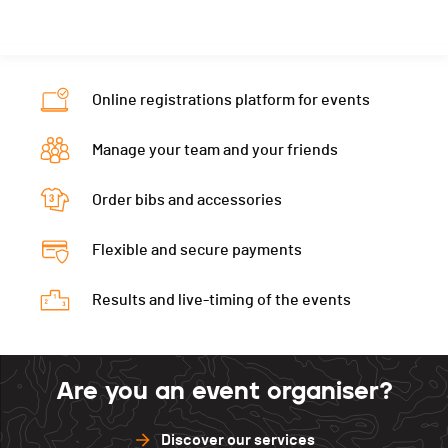
Category
Parcours Découverte - Mixtes
Canton
GE
GE
PAI.
Nat.
SUI
Category
Parcours Découverte - Mixtes
Online registrations platform for events
PAI.
Manage your team and your friends
Order bibs and accessories
Flexible and secure payments
Results and live-timing of the events
Are you an event organiser?
Discover our services