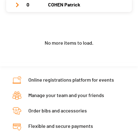
Year
1979
Nat.
BEL
0
COHEN Patrick
Club / Team
Canton
VS
PAI.
Location
Monthey
Category
Route - Petit parcours
Year
1988
Nat.
SUI
Club / Team
Canton
VS
PAI.
Location
Sion
Category
Route - Petit parcours
Year
1960
Nat.
SUI
Canton
VS
PAI.
No more items to load.
Location
Mauborget
Category
Route - Petit parcours
Nat.
BRA
Canton
VD
PAI.
Category
Route - Petit parcours
Nat.
SUI
PAI.
Category
Route - Petit parcours
Online registrations platform for events
PAI.
Manage your team and your friends
Order bibs and accessories
Flexible and secure payments