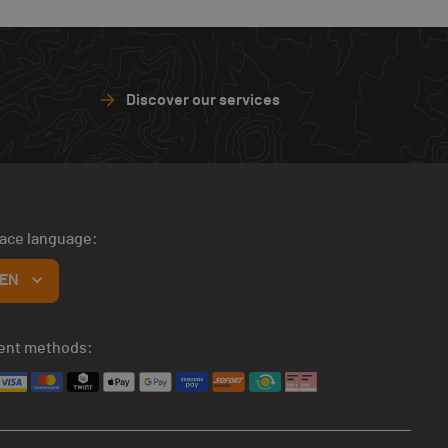
Discover our services
face language:
EN
ent methods: