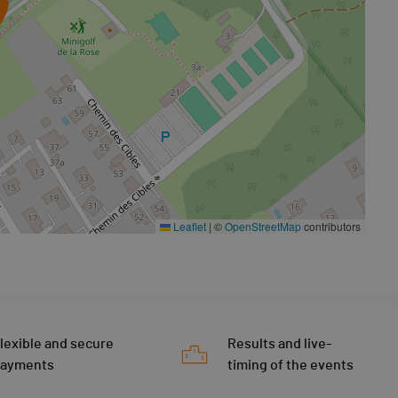
Leaflet
|
©
OpenStreetMap
contributors
lexible and secure
Results and live-
payments
timing of the events