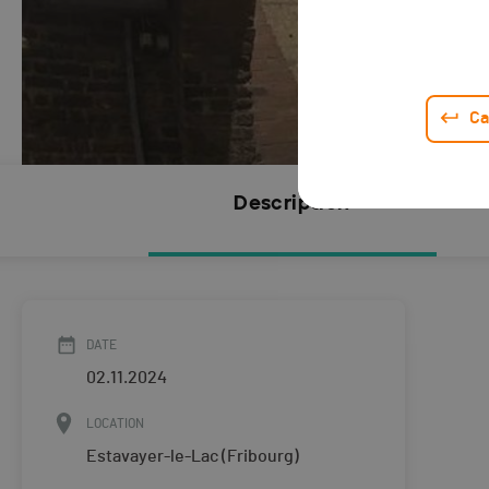
Ca
Description
DATE
02.11.2024
LOCATION
Estavayer-le-Lac (Fribourg)