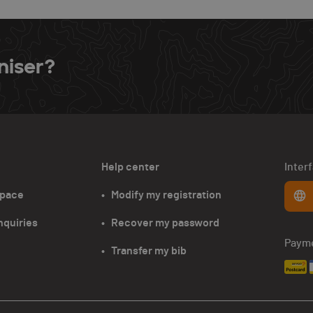
niser?
Help center
Inter
space
•   Modify my registration
nquiries
•   Recover my password
Paym
•   Transfer my bib