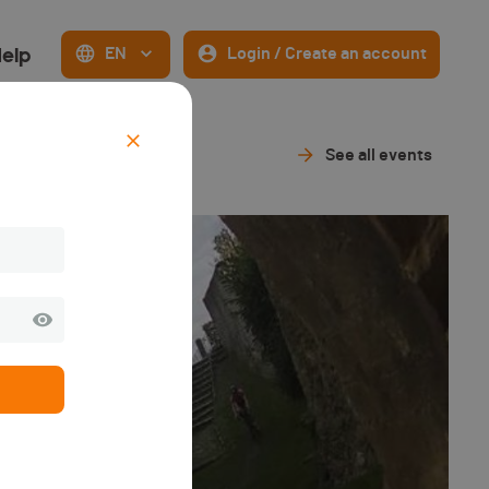
elp
EN
Login / Create an account
See all events