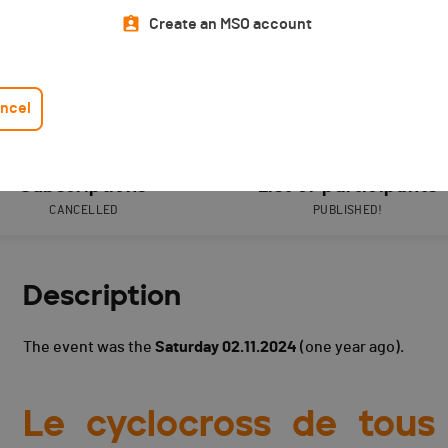
Create an MSO account
ncel
Subscriptions
List of participants
CANCELLED
PUBLISHED!
Description
The event was the
Saturday 02.11.2024
(one year ago).
Le cyclocross de tous 