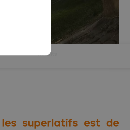
Results
les superlatifs est de