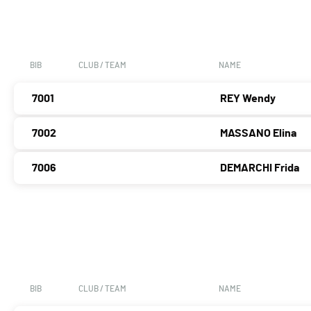
BIB
CLUB / TEAM
NAME
7001
REY Wendy
7002
MASSANO Elina
7006
DEMARCHI Frida
BIB
CLUB / TEAM
NAME