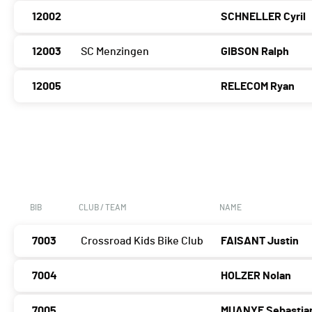
12002
SCHNELLER Cyril
12003
SC Menzingen
GIBSON Ralph
12005
RELECOM Ryan
BIB
CLUB / TEAM
NAME
7003
Crossroad Kids Bike Club
FAISANT Justin
7004
HOLZER Nolan
7005
MUANYE Sebastia