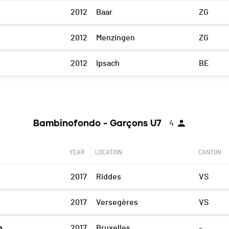
2012
Baar
ZG
2012
Menzingen
ZG
2012
Ipsach
BE
Bambinofondo - Garçons U7
4
YEAR
LOCATION
CANTON
2017
Riddes
VS
2017
Versegères
VS
n
2017
Bruxelles
-