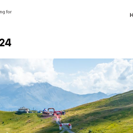
g for

H
024