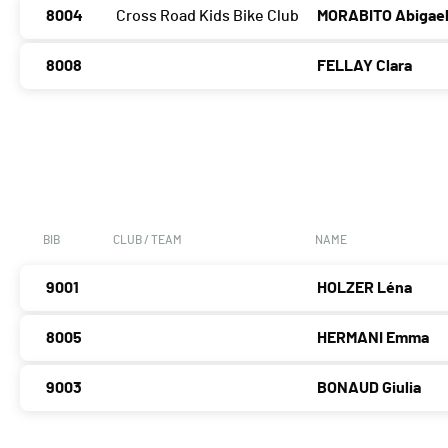
8004
Cross Road Kids Bike Club
MORABITO Abigael
8008
FELLAY Clara
BIB
CLUB / TEAM
NAME
9001
HOLZER Léna
8005
HERMANI Emma
9003
BONAUD Giulia