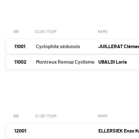
BIB
CLUB / TEAM
NAME
11001
Cyclophile sédunois
JUILLERAT Cléme
11002
Montreux Rennaz Cyclisme
UBALDI Loris
BIB
CLUB / TEAM
NAME
12001
ELLERSIEK Enzo K