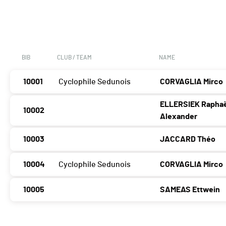
BIB
CLUB / TEAM
NAME
10001
Cyclophile Sedunois
CORVAGLIA Mirco
ELLERSIEK Raphaë
10002
Alexander
10003
JACCARD Théo
10004
Cyclophile Sedunois
CORVAGLIA Mirco
10005
SAMEAS Ettwein