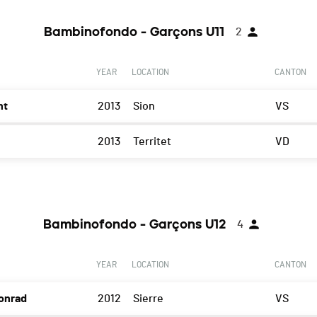
Bambinofondo - Garçons U11
2
YEAR
LOCATION
CANTON
nt
2013
Sion
VS
2013
Territet
VD
Bambinofondo - Garçons U12
4
YEAR
LOCATION
CANTON
onrad
2012
Sierre
VS