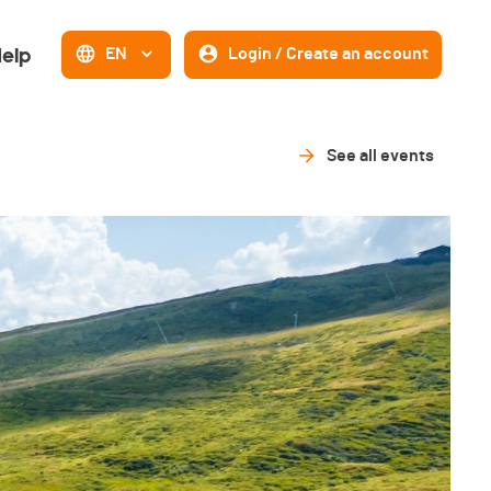
elp
EN
Login / Create an account
See all events