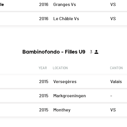
le
2016
Granges Vs
VS
2016
Le Châble Vs
VS
Bambinofondo - Filles U9
3
YEAR
LOCATION
CANTON
2015
Versegères
Valais
2015
Markgroeningen
-
2015
Monthey
VS