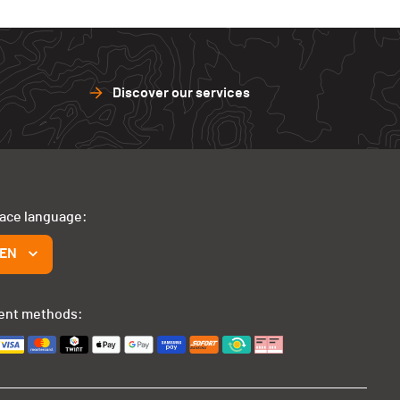
Discover our services
face language:
EN
ent methods: