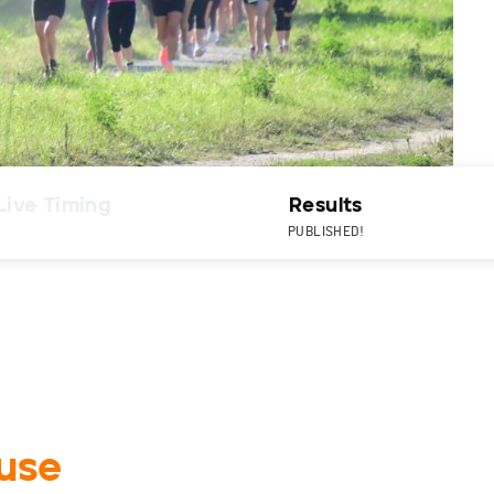
Live Timing
Results
PUBLISHED!
ause