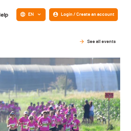
elp
EN
Login / Create an account
See all events