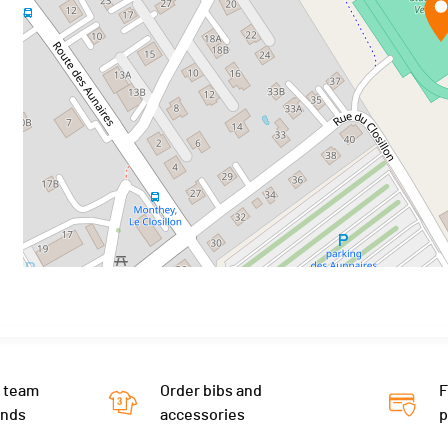
 team
Order bibs and
F
ends
accessories