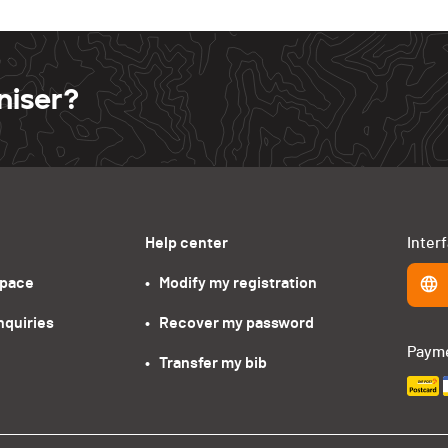
niser?
Help center
Inter
space
•   Modify my registration
nquiries
•   Recover my password
Paym
•   Transfer my bib