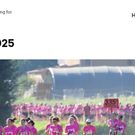
g for

H
025