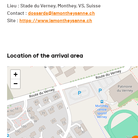
Lieu : Stade du Verney, Monthey, VS, Suisse
Contact :
dossards@lamontheysanne.ch
Site :
https://www.lamontheysanne.ch
Location of the arrival area
+
−