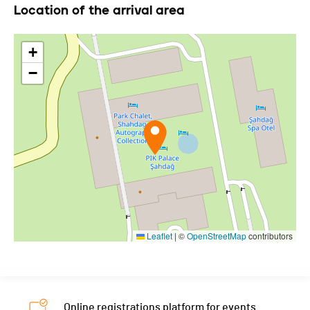
Location of the arrival area
+
−
Leaflet
|
©
OpenStreetMap
contributors
Online registrations platform for events