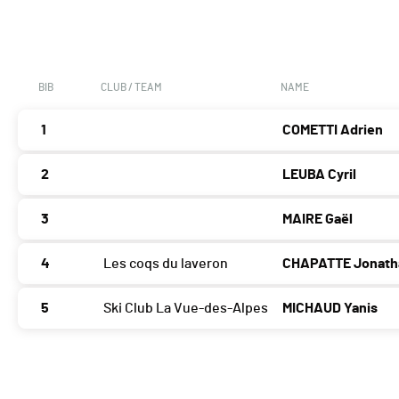
BIB
CLUB / TEAM
NAME
1
COMETTI Adrien
2
LEUBA Cyril
3
MAIRE Gaël
4
Les coqs du laveron
CHAPATTE Jonath
5
Ski Club La Vue-des-Alpes
MICHAUD Yanis