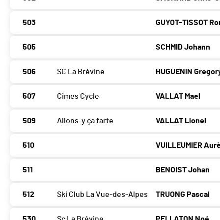
503
GUYOT-TISSOT Ro
505
SCHMID Johann
506
SC La Brévine
HUGUENIN Gregor
507
Cimes Cycle
VALLAT Mael
509
Allons-y ça farte
VALLAT Lionel
510
VUILLEUMIER Aurè
511
BENOIST Johan
512
Ski Club La Vue-des-Alpes
TRUONG Pascal
530
Sc La Brévine
PELLATON Noé