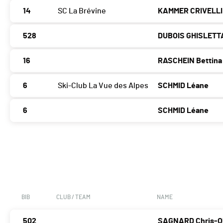
14
SC La Brévine
KAMMER CRIVELLI
528
DUBOIS GHISLETT
16
RASCHEIN Bettina
6
Ski-Club La Vue des Alpes
SCHMID Léane
6
SCHMID Léane
BIB
CLUB / TEAM
NAME
502
SAGNARD Chris-Ol