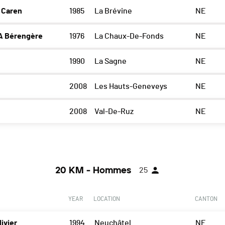
 Caren
1985
La Brévine
NE
A Bérengère
1976
La Chaux-De-Fonds
NE
1990
La Sagne
NE
2008
Les Hauts-Geneveys
NE
2008
Val-De-Ruz
NE
20 KM - Hommes
25
YEAR
LOCATION
CANTON
ivier
1994
Neuchâtel
NE