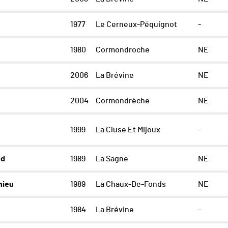
1977
Le Cerneux-Péquignot
-
1980
Cormondroche
NE
2006
La Brévine
NE
2004
Cormondrèche
NE
1999
La Cluse Et Mijoux
-
nd
1989
La Sagne
NE
hieu
1989
La Chaux-De-Fonds
NE
1984
La Brévine
-