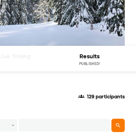
Live Timing
Results
PUBLISHED!
129 participants