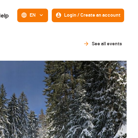
elp
EN
Login / Create an account
See all events