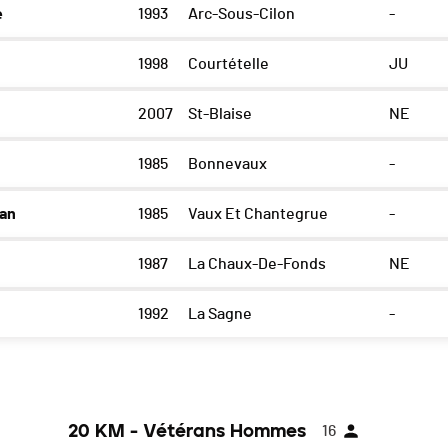
e
1993
Arc-Sous-Cilon
-
1998
Courtételle
JU
2007
St-Blaise
NE
1985
Bonnevaux
-
an
1985
Vaux Et Chantegrue
-
1987
La Chaux-De-Fonds
NE
1992
La Sagne
-
20 KM - Vétérans Hommes
16