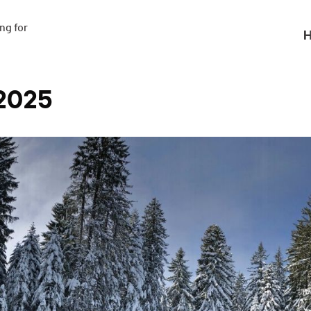
g for

H
 2025