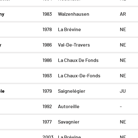
ny
1983
Walzenhausen
AR
1978
La Brévine
NE
y
1986
Val-De-Travers
NE
1986
La Chaux De Fonds
NE
1993
La Chaux-De-Fonds
NE
le
1979
Saignelégier
JU
1992
Autoreille
-
1977
Savagnier
NE
2003
La Brévine
NE