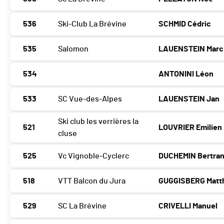
536
Ski-Club La Brévine
SCHMID Cédric
535
Salomon
LAUENSTEIN Marc
534
ANTONINI Léon
533
SC Vue-des-Alpes
LAUENSTEIN Jan
Ski club les verrières la
521
LOUVRIER Emilien
cluse
525
Vc Vignoble-Cyclerc
DUCHEMIN Bertra
518
VTT Balcon du Jura
GUGGISBERG Matt
529
SC La Brévine
CRIVELLI Manuel