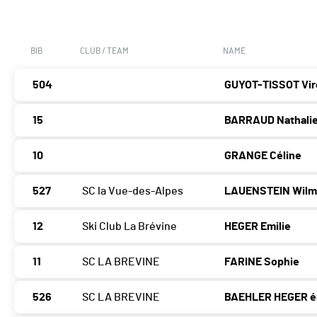
BIB
CLUB / TEAM
NAME
504
GUYOT-TISSOT Vir
15
BARRAUD Nathali
10
GRANGE Céline
527
SC la Vue-des-Alpes
LAUENSTEIN Wilm
12
Ski Club La Brévine
HEGER Emilie
11
SC LA BREVINE
FARINE Sophie
526
SC LA BREVINE
BAEHLER HEGER é