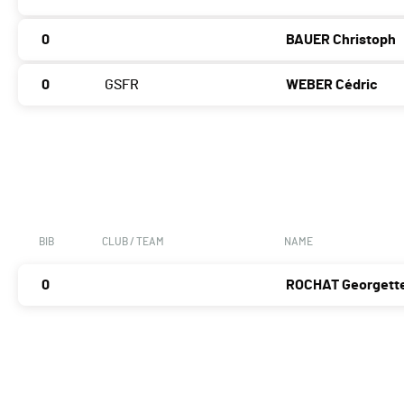
0
BAUER Christoph
0
GSFR
WEBER Cédric
BIB
CLUB / TEAM
NAME
0
ROCHAT Georgett