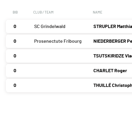
BIB
CLUB / TEAM
NAME
0
SC Grindelwald
STRUPLER Matthi
0
Prosenectute Fribourg
NIEDERBERGER Pe
0
TSUTSKIRIDZE Vla
0
CHARLET Roger
0
THUILLÉ Christop