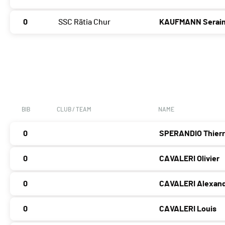
0
SSC Rätia Chur
KAUFMANN Serai
BIB
CLUB / TEAM
NAME
0
SPERANDIO Thier
0
CAVALERI Olivier
0
CAVALERI Alexan
0
CAVALERI Louis