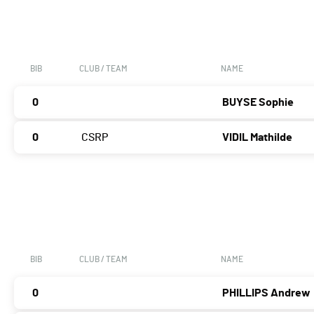
BIB
CLUB / TEAM
NAME
0
BUYSE Sophie
0
CSRP
VIDIL Mathilde
BIB
CLUB / TEAM
NAME
0
PHILLIPS Andrew