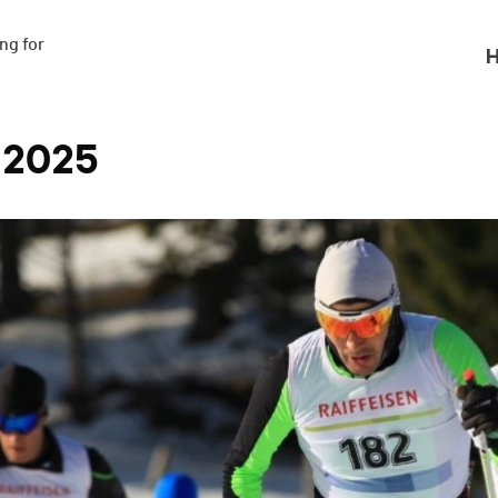
g for

H
 2025