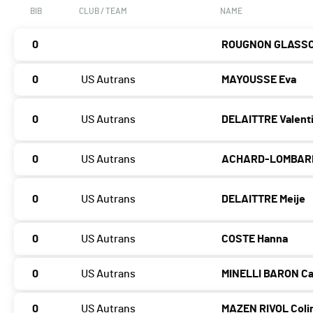
BIB
CLUB / TEAM
NAME
0
ROUGNON GLASSO
0
US Autrans
MAYOUSSE Eva
0
US Autrans
DELAITTRE Valent
0
US Autrans
ACHARD-LOMBARD
0
US Autrans
DELAITTRE Meije
0
US Autrans
COSTE Hanna
0
US Autrans
MINELLI BARON C
0
US Autrans
MAZEN RIVOL Coli