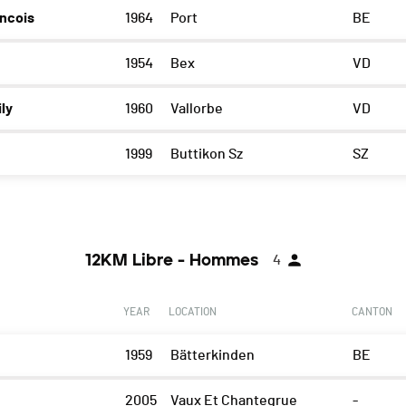
ncois
1964
Port
BE
1954
Bex
VD
ly
1960
Vallorbe
VD
1999
Buttikon Sz
SZ
12KM Libre - Hommes
4
YEAR
LOCATION
CANTON
1959
Bätterkinden
BE
2005
Vaux Et Chantegrue
-