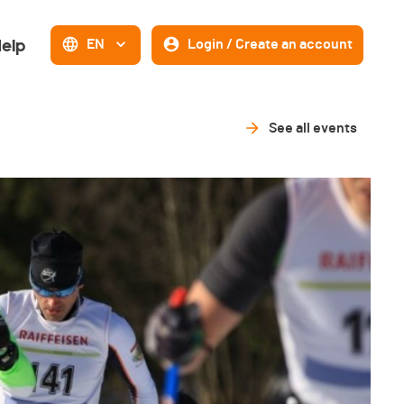
elp
EN
Login / Create an account
See all events