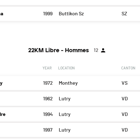
na
1999
Buttikon Sz
SZ
22KM Libre - Hommes
12
YEAR
LOCATION
CANTON
ry
1972
Monthey
VS
1962
Lutry
VD
dre
1994
Lutry
VD
1997
Lutry
VD