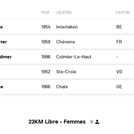
YEAR
LOCATION
CANTON
as
1954
Interlaken
BE
ter
1959
Chénens
FR
dimer
1998
Colmier-Le-Haut
-
1952
Ste-Croix
VD
he
1966
Chaix
GE
22KM Libre - Femmes
9