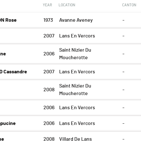
YEAR
LOCATION
CANTON
N Rose
1973
Avanne Aveney
-
2007
Lans En Vercors
-
Saint Nizier Du
ine
2006
-
Moucherotte
 Cassandre
2007
Lans En Vercors
-
Saint Nizier Du
2008
-
Moucherotte
2006
Lans En Vercors
-
apucine
2006
Lans En Vercors
-
ne
2008
Villard De Lans
-