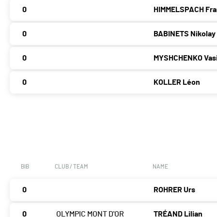
0
HIMMELSPACH Fra
0
BABINETS Nikolay
0
MYSHCHENKO Vasi
0
KOLLER Léon
BIB
CLUB / TEAM
NAME
0
ROHRER Urs
0
OLYMPIC MONT D'OR
TRÉAND Lilian