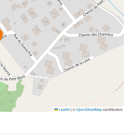
Leaflet
|
©
OpenStreetMap
contributors