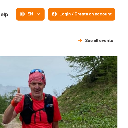
elp
EN
Login / Create an account
See all events