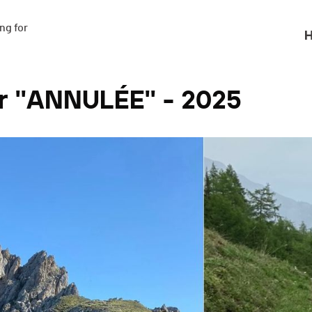
g for

H
ir ''ANNULÉE'' - 2025