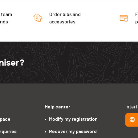
 team
Order bibs and
F
ends
accessories
niser?
Help center
Inter
space
•   Modify my registration
nquiries
•   Recover my password