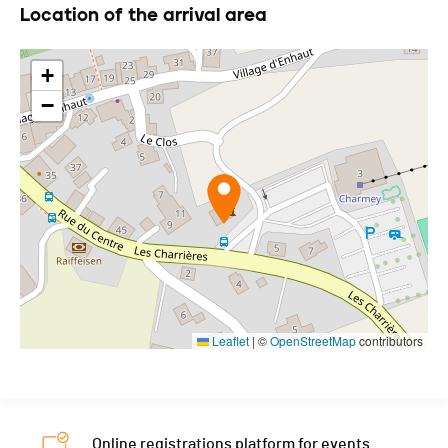
Location of the arrival area
+
−
Leaflet
|
©
OpenStreetMap
contributors
Online registrations platform for events