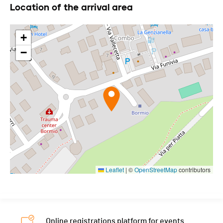
Location of the arrival area
+
−
Leaflet
|
©
OpenStreetMap
contributors
Online registrations platform for events