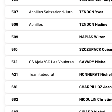
507
Achilles Seitzerland Jura
TENDON Yves
508
Achilles
TENDON Nadine
509
NAPIAS Wilton
510
SZCZUPACK Océa
512
GS Ajoie/CC Les Vouivres
SAVARY Michel
421
Team tabourat
MONNERAT Michel
681
CHARPILLOZ Jean
682
NICOULIN Christin