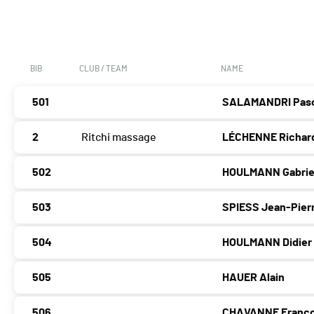
BIB
CLUB / TEAM
NAME
501
SALAMANDRI Pas
2
Ritchi massage
LÉCHENNE Richar
502
HOULMANN Gabrie
503
SPIESS Jean-Pier
504
HOULMANN Didier
505
HAUER Alain
506
CHAVANNE Franço