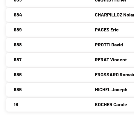
683
GIRARD Michel
684
CHARPILLOZ Nola
689
PAGES Eric
688
PROTTI David
687
RERAT Vincent
686
FROSSARD Romai
685
MICHEL Joseph
16
KOCHER Carole