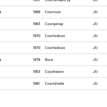
1957
Courtemautruy
JU
n
1999
Courroux
JU
1963
Courgenay
JU
1970
Courtedoux
JU
1970
Courtedoux
JU
n
1978
Bure
JU
1953
Couchavon
JU
1981
Courtételle
JU