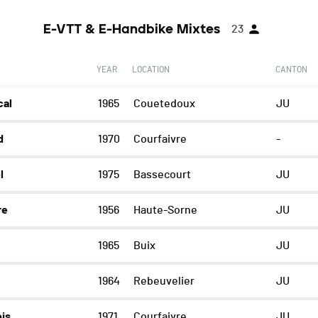
E-VTT & E-Handbike Mixtes
23
YEAR
LOCATION
CANTON
cal
1965
Couetedoux
JU
d
1970
Courfaivre
-
l
1975
Bassecourt
JU
re
1956
Haute-Sorne
JU
1965
Buix
JU
1964
Rebeuvelier
JU
is
1971
Courfaivre
JU