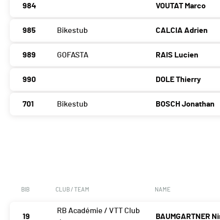
984
VOUTAT Marco
985
Bikestub
CALCIA Adrien
989
GOFASTA
RAIS Lucien
990
DOLE Thierry
701
Bikestub
BOSCH Jonathan
BIB
CLUB / TEAM
NAME
RB Académie / VTT Club
19
BAUMGARTNER Ni