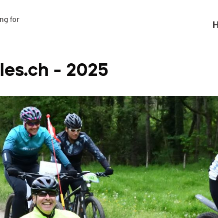
g for

H
cles.ch - 2025