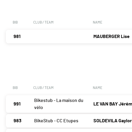
BIB
CLUB / TEAM
NAME
981
MAUBERGER Lise
BIB
CLUB / TEAM
NAME
Bikestub - La maison du
991
LE VAN BAY Jéré
vélo
983
BikeStub - CC Etupes
SOLDEVILA Gaylo