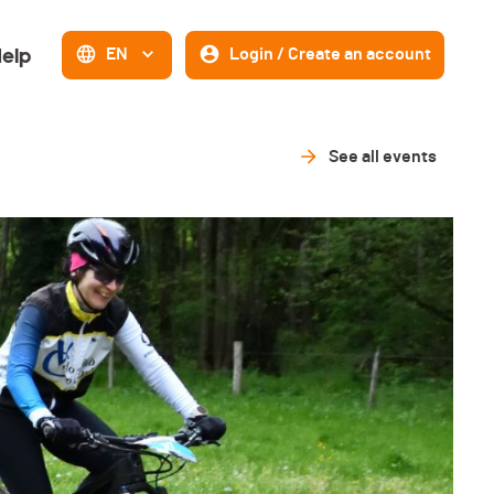
elp
EN
Login / Create an account
See all events