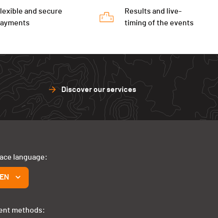
lexible and secure
Results and live-
payments
timing of the events
Discover our services
face language:
EN
ent methods: