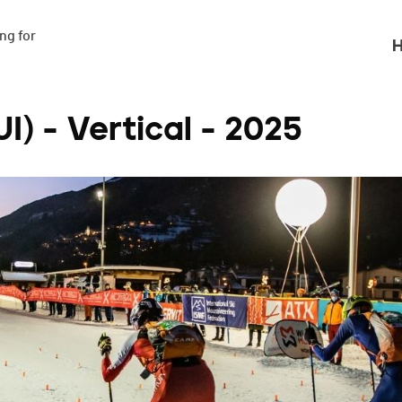
g for

H
) - Vertical - 2025