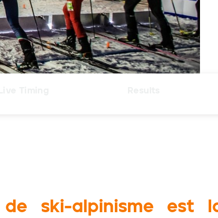
Live Timing
Results
 ski-alpinisme est la