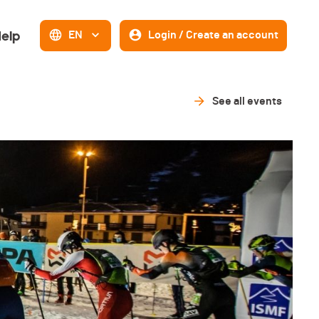
elp
EN
Login / Create an account
See all events