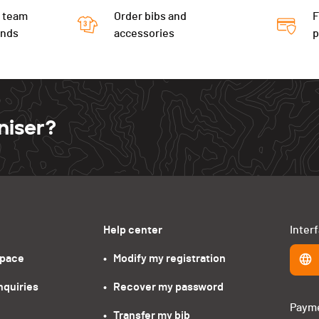
 team
Order bibs and
F
ends
accessories
niser?
Help center
Inter
space
•   Modify my registration
nquiries
•   Recover my password
Paym
•   Transfer my bib