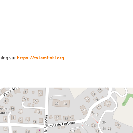
ming sur
https://tv.ismf-ski.org