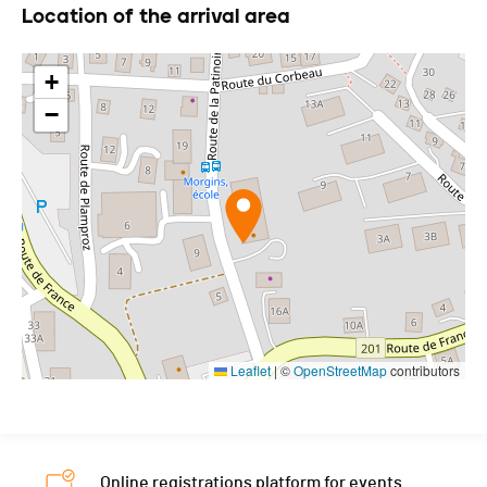
Location of the arrival area
+
−
Leaflet
|
©
OpenStreetMap
contributors
Online registrations platform for events