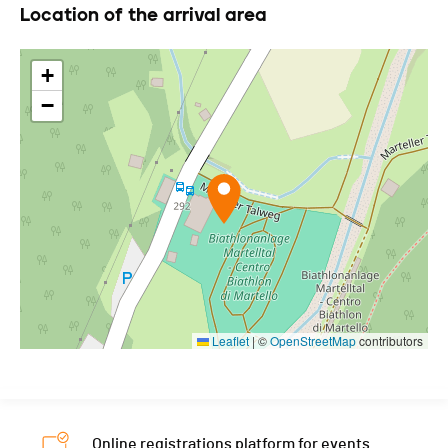
Location of the arrival area
+
−
Leaflet
|
©
OpenStreetMap
contributors
Online registrations platform for events