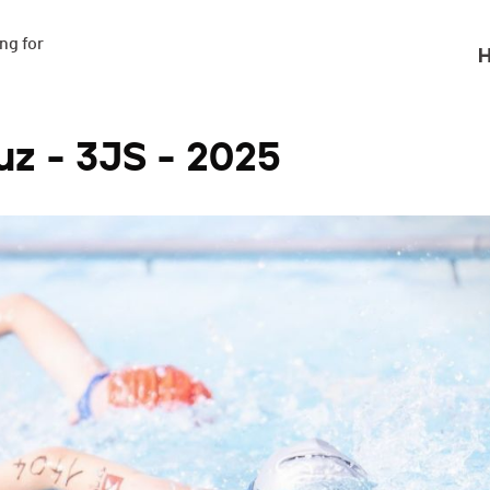
g for

H
uz - 3JS - 2025