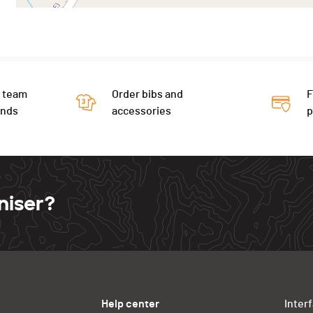
 team
Order bibs and
F
ends
accessories
niser?
Help center
Inter