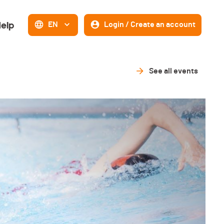
elp
EN
Login / Create an account
See all events