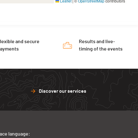
Leaflet
|
©
OpenStreetMap
contributors
lexible and secure
Results and live-
payments
timing of the events
Discover our services
face language: