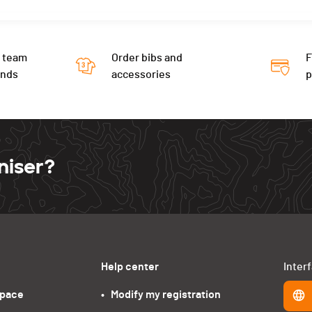
 team
Order bibs and
F
ends
accessories
niser?
Help center
Inter
space
•   Modify my registration