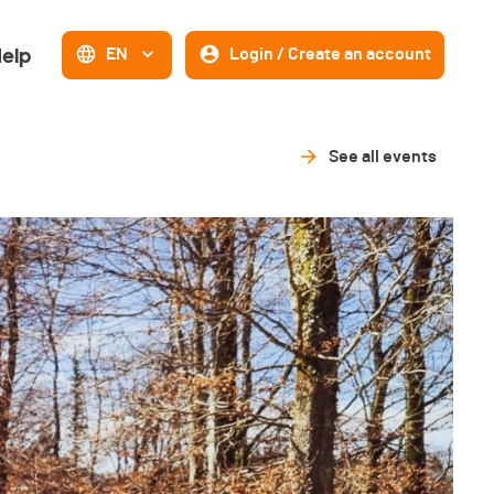
elp
EN
Login / Create an account
See all events