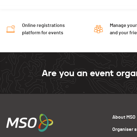
Online registrations
Manage your
platform for events
and your fri
Are you an event orga
About MSO
Organiser 