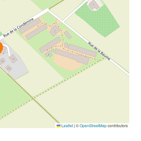
Leaflet
|
©
OpenStreetMap
contributors