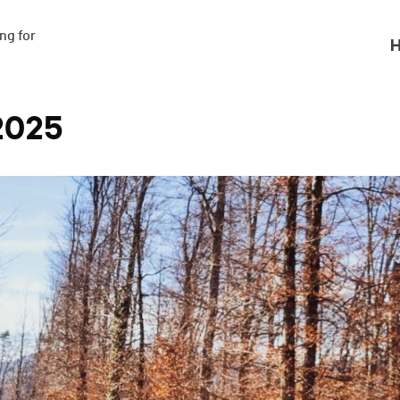
g for

H
2025