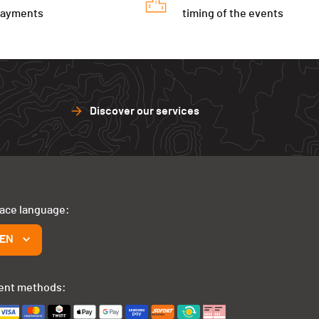
payments
timing of the events
Discover our services
face language:
EN
ent methods: