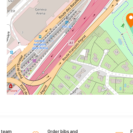
 team
Order bibs and
F