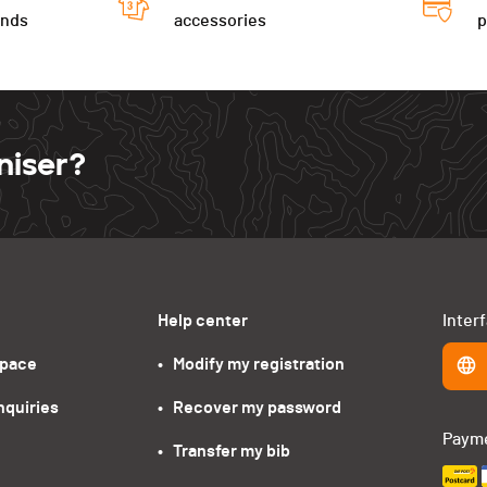
ends
accessories
niser?
Help center
Inter
space
•   Modify my registration
nquiries
•   Recover my password
Paym
•   Transfer my bib