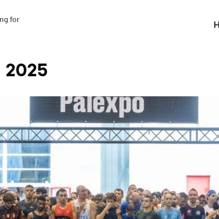
g for

H
- 2025