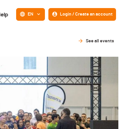
elp
EN
Login / Create an account
See all events