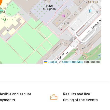
Leaflet
|
©
OpenStreetMap
contributors
lexible and secure
Results and live-
payments
timing of the events