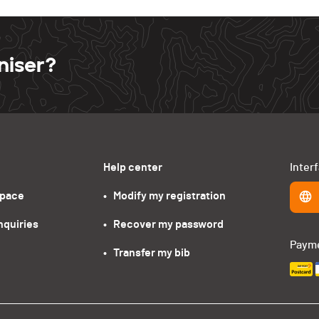
niser?
Help center
Inter
space
•   Modify my registration
nquiries
•   Recover my password
Paym
•   Transfer my bib