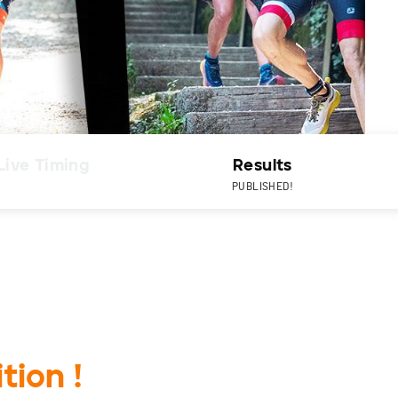
Live Timing
Results
PUBLISHED!
tion !