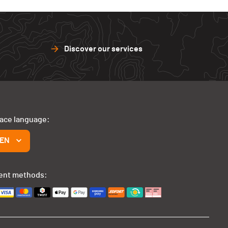
Discover our services
face language:
EN
ent methods: