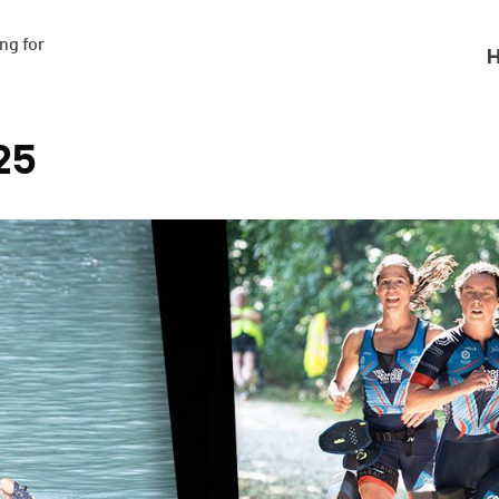
g for

H
25