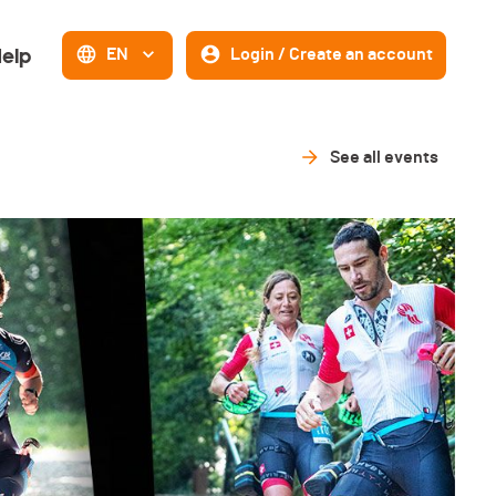
elp
EN
Login / Create an account
See all events