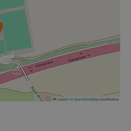
Leaflet
|
©
OpenStreetMap
contributors