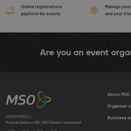
Online registrations
Manage your
platform for events
and your fri
Are you an event orga
About MSO
Organiser 
2026 © MSO LLC.
Business e
Route de Delémont 150, 2802 Develier, Switzerland