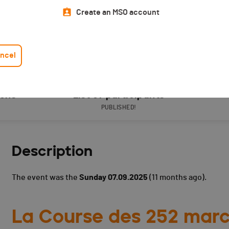
Create an MSO account
ncel
ions
List of participants
PUBLISHED!
Description
The event was the
Sunday 07.09.2025
(11 months ago).
La Course des 252 mar