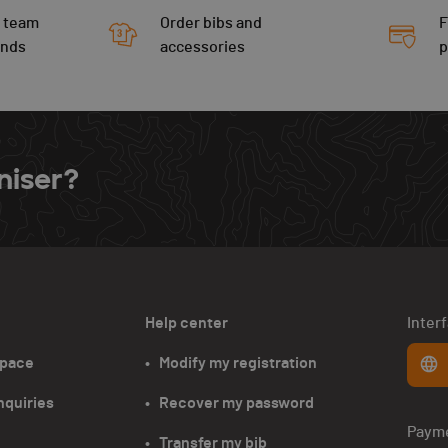
 team
Order bibs and
F
ends
accessories
niser?
Help center
Inter
space
•   Modify my registration
nquiries
•   Recover my password
Paym
•   Transfer my bib