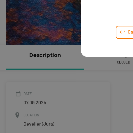
Ca
Description
Subscript
CLOSED
DATE
07.09.2025
LOCATION
Develier (Jura)