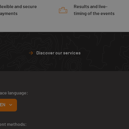
lexible and secure
Results and live-
payments
timing of the events
Discover our services
face language:
EN
ent methods: