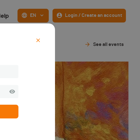
elp
EN
Login / Create an account
See all events