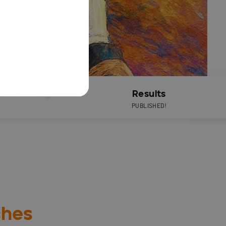
Live Timing
Results
PUBLISHED!
ches