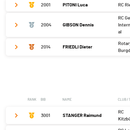
2001
PITONI Luca
RC Ri
RC G
Meilleur tour
03'12 (2)
2004
GIBSON Dennis
Inter
al
Rotar
2014
FRIEDLI Dieter
Meilleur tour
03'20 (2)
Burgd
Meilleur tour
03'26 (2)
RANK
BIB
NAME
CLUB /
RC
3001
STANGER Raimund
Kitzb