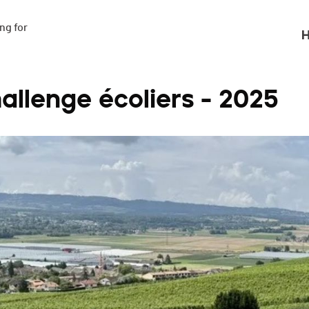
g for

H
allenge écoliers - 2025