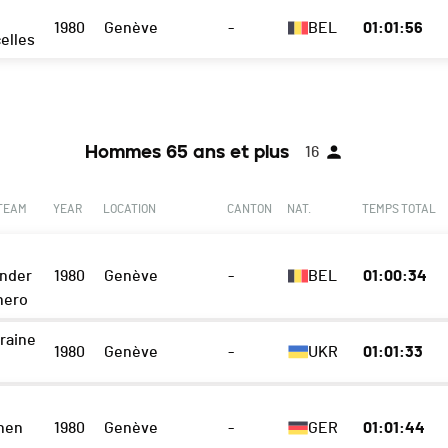
1980
Genève
-
BEL
01:01:56
elles
Hommes 65 ans et plus
16
 TEAM
YEAR
LOCATION
CANTON
NAT.
TEMPS TOTAL
nder
1980
Genève
-
BEL
01:00:34
nero
raine
1980
Genève
-
UKR
01:01:33
hen
1980
Genève
-
GER
01:01:44