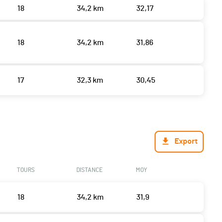
18
34,2 km
32,17
18
34,2 km
31,86
17
32,3 km
30,45
Export
TOURS
DISTANCE
MOY
18
34,2 km
31,9