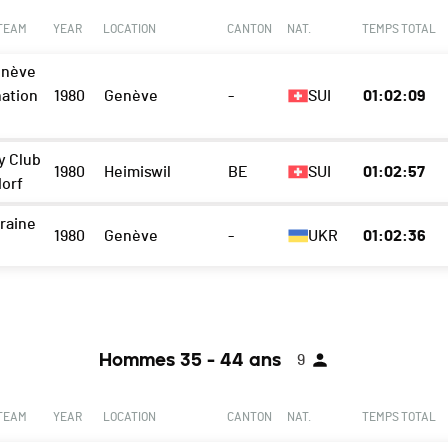
 TEAM
YEAR
LOCATION
CANTON
NAT.
TEMPS TOTAL
enève
nation
1980
Genève
-
SUI
01:02:09
y Club
1980
Heimiswil
BE
SUI
01:02:57
orf
raine
1980
Genève
-
UKR
01:02:36
Hommes 35 - 44 ans
9
 TEAM
YEAR
LOCATION
CANTON
NAT.
TEMPS TOTAL