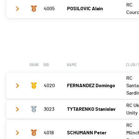
RC
4005
POSILOVIC Alain
Meilleur tour
03'32 (16)
Courc
Meilleur tour
03'39 (2)
RANK
BIB
NAME
CLUB /
RC
4020
FERNANDEZ Domingo
Santa
Sardi
RC Uk
3023
TYTARENKO Stanislav
Meilleur tour
03'01 (2)
Unity
RC
Meilleur tour
03'30 (16)
4018
SCHUMANN Peter
Münc