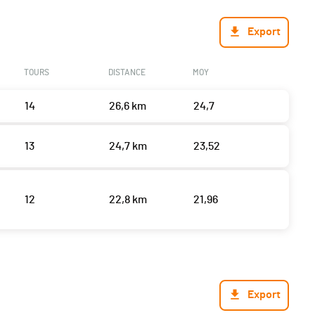
Export
TOURS
DISTANCE
MOY
14
26,6 km
24,7
13
24,7 km
23,52
12
22,8 km
21,96
Export