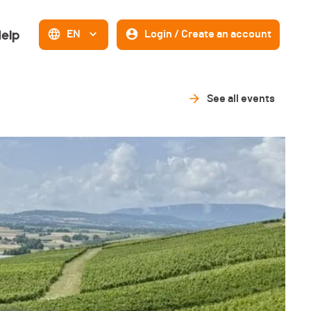
elp
EN
Login / Create an account
See all events