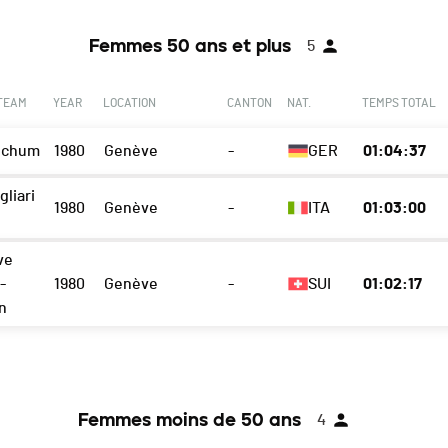
Femmes 50 ans et plus
5
 TEAM
YEAR
LOCATION
CANTON
NAT.
TEMPS TOTAL
ochum
1980
Genève
-
GER
01:04:37
gliari
1980
Genève
-
ITA
01:03:00
ve
-
1980
Genève
-
SUI
01:02:17
n
Femmes moins de 50 ans
4