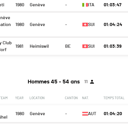
eti
1980
Genève
-
ITA
01:03:47
enève
nation
1980
Genève
-
SUI
01:04:24
y Club
1981
Heimiswil
BE
SUI
01:03:39
orf
Hommes 45 - 54 ans
11
 TEAM
YEAR
LOCATION
CANTON
NAT.
TEMPS TOTAL
1980
Genève
-
AUT
01:04:20
ühel