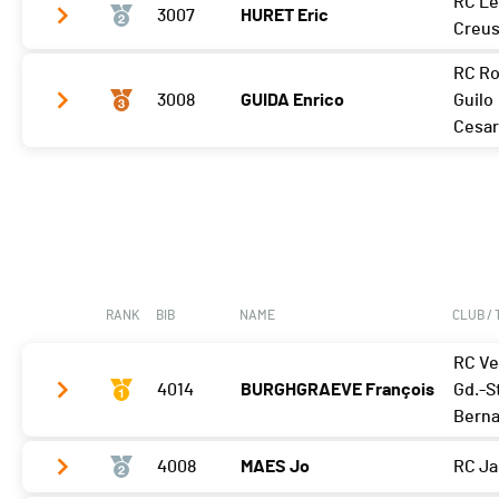
RC Le
3007
HURET Eric
Meilleur tour
03'15 (2)
Creus
RC R
Meilleur tour
03'18 (2)
3008
GUIDA Enrico
Guilo
Cesa
Meilleur tour
03'23 (2)
RANK
BIB
NAME
CLUB /
RC Ve
4014
BURGHGRAEVE François
Gd.-St
Berna
4008
MAES Jo
RC J
Meilleur tour
03'32 (12)