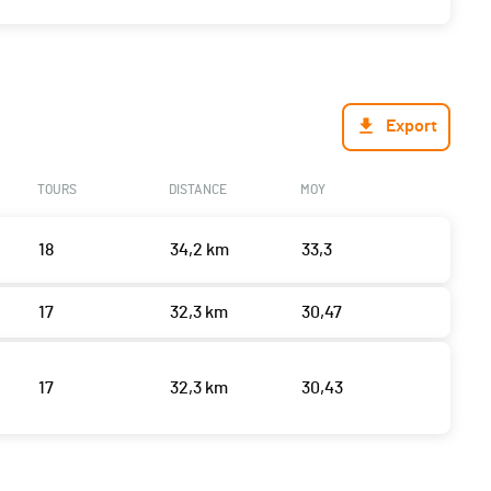
Export
TOURS
DISTANCE
MOY
18
34,2 km
33,3
17
32,3 km
30,47
17
32,3 km
30,43