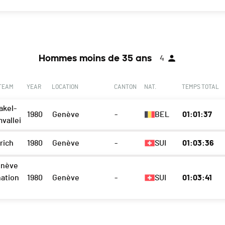
Hommes moins de 35 ans
4
 TEAM
YEAR
LOCATION
CANTON
NAT.
TEMPS TOTAL
akel-
1980
Genève
-
BEL
01:01:37
vallei
rich
1980
Genève
-
SUI
01:03:36
enève
nation
1980
Genève
-
SUI
01:03:41