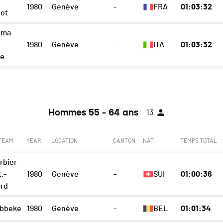
1980
Genève
-
FRA
01:03:32
ot
oma
1980
Genève
-
ITA
01:03:32
re
Hommes 55 - 64 ans
13
 TEAM
YEAR
LOCATION
CANTON
NAT.
TEMPS TOTAL
rbier
.-
1980
Genève
-
SUI
01:00:36
rd
abbeke
1980
Genève
-
BEL
01:01:34