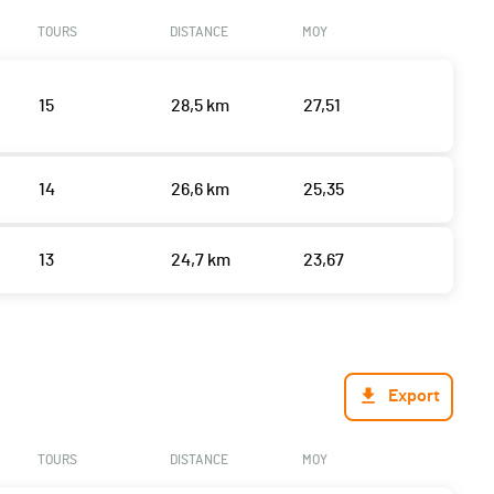
TOURS
DISTANCE
MOY
15
28,5 km
27,51
14
26,6 km
25,35
13
24,7 km
23,67
Export
TOURS
DISTANCE
MOY