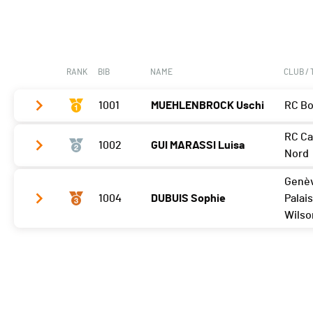
RANK
BIB
NAME
CLUB /
1001
MUEHLENBROCK Uschi
RC B
RC Ca
1002
GUI MARASSI Luisa
Meilleur tour
04'09 (1)
Nord
Genè
Meilleur tour
04'19 (1)
1004
DUBUIS Sophie
Palais
Wilso
Meilleur tour
04'48 (1)