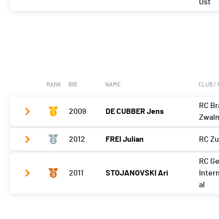
Ost
Meilleur tour
03'40 (16)
RANK
BIB
NAME
CLUB /
RC Br
2009
DE CUBBER Jens
Zwalm
2012
FREI Julian
RC Zu
Meilleur tour
03'09 (2)
RC G
Meilleur tour
03'29 (2)
2011
STOJANOVSKI Ari
Inter
al
Meilleur tour
03'30 (2)