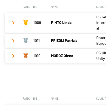
RANK
BIB
NAME
CLUB /
RC G
1009
PINTO Linda
Inter
al
Rotar
1011
FRIEDLI Patrizia
Meilleur tour
04'01 (2)
Burgd
RC Uk
1010
MOROZ Olena
Meilleur tour
04'15 (1)
Unity
Meilleur tour
04'19 (1)
RANK
BIB
NAME
CLUB /