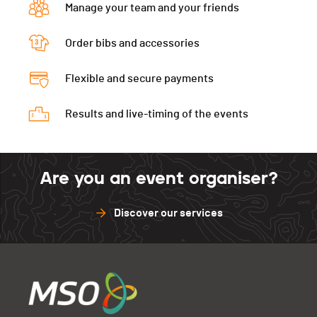
Corbière
25
Manage your team and your friends
LCDF
30
Diablerets
20
Rennaz
30
Corbière
30
Order bibs and accessories
LCDF
20
Porrentruy
30
Rennaz
25
Corbière
22
Bramois
30
Flexible and secure payments
Porrentruy
25
Rennaz
22
Bramois
25
Results and live-timing of the events
Porrentruy
22
Bramois
20
Are you an event organiser?
Discover our services