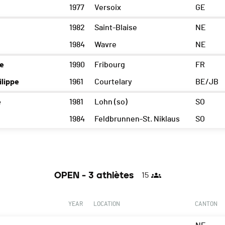
1977
Versoix
GE
1982
Saint-Blaise
NE
1984
Wavre
NE
me
1990
Fribourg
FR
lippe
1961
Courtelary
BE/JB
e
1981
Lohn (so)
SO
1984
Feldbrunnen-St. Niklaus
SO
OPEN - 3 athlètes
15
YEAR
LOCATION
CANTON