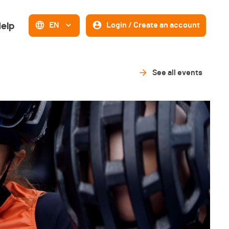
elp
EN
Login / Create an account
See all events