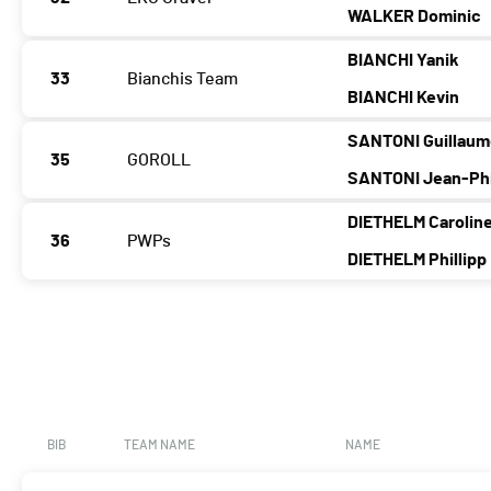
WALKER Dominic
BIANCHI Yanik
33
Bianchis Team
BIANCHI Kevin
SANTONI Guillau
35
GOROLL
SANTONI Jean-Phi
DIETHELM Carolin
36
PWPs
DIETHELM Phillipp
BIB
TEAM NAME
NAME