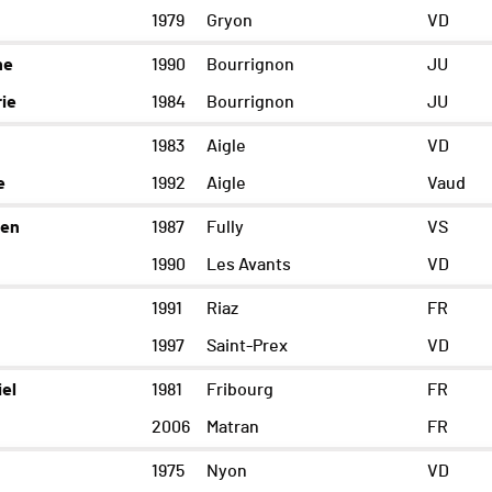
1979
Gryon
VD
he
1990
Bourrignon
JU
ie
1984
Bourrignon
JU
1983
Aigle
VD
e
1992
Aigle
Vaud
ien
1987
Fully
VS
1990
Les Avants
VD
1991
Riaz
FR
1997
Saint-Prex
VD
el
1981
Fribourg
FR
2006
Matran
FR
1975
Nyon
VD