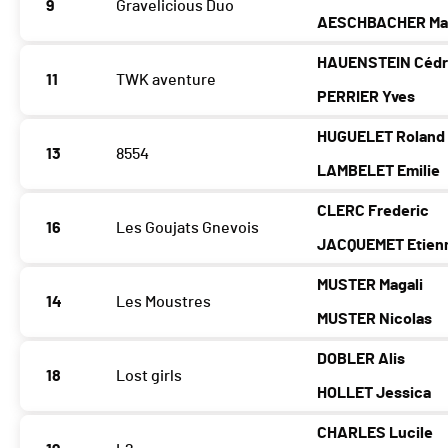
9
Gravelicious Duo
AESCHBACHER Mar
HAUENSTEIN Cédr
11
TWK aventure
PERRIER Yves
HUGUELET Roland
13
8554
LAMBELET Emilie
CLERC Frederic
16
Les Goujats Gnevois
JACQUEMET Etien
MUSTER Magali
14
Les Moustres
MUSTER Nicolas
DOBLER Alis
18
Lost girls
HOLLET Jessica
CHARLES Lucile