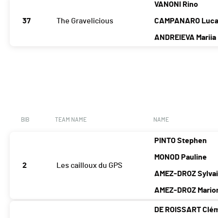
VANONI Rino
37
The Gravelicious
CAMPANARO Luc
ANDREIEVA Mariia
BIB
TEAM NAME
NAME
PINTO Stephen
MONOD Pauline
2
Les cailloux du GPS
AMEZ-DROZ Sylva
AMEZ-DROZ Mario
DE ROISSART Clé