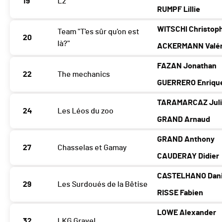
19
L2
RUMPF Lillie
WITSCHI Christop
Team "T'es sûr qu'on est
20
là?"
ACKERMANN Valér
FAZAN Jonathan
22
The mechanics
GUERRERO Enriqu
TARAMARCAZ Jul
24
Les Léos du zoo
GRAND Arnaud
GRAND Anthony
27
Chasselas et Gamay
CAUDERAY Didier
CASTELHANO Dani
29
Les Surdoués de la Bêtise
RISSE Fabien
LOWE Alexander
32
LKG Gravel