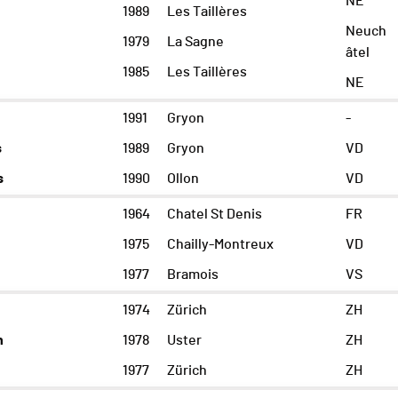
NE
1989
Les Taillères
Neuch
1979
La Sagne
âtel
1985
Les Taillères
NE
1991
Gryon
-
s
1989
Gryon
VD
s
1990
Ollon
VD
1964
Chatel St Denis
FR
1975
Chailly-Montreux
VD
1977
Bramois
VS
1974
Zürich
ZH
n
1978
Uster
ZH
1977
Zürich
ZH