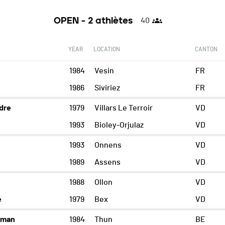
OPEN - 2 athlètes
40
YEAR
LOCATION
CANTON
1984
Vesin
FR
1986
Siviriez
FR
dre
1979
Villars Le Terroir
VD
1993
Bioley-Orjulaz
VD
1993
Onnens
VD
1989
Assens
VD
1988
Ollon
VD
e
1979
Bex
VD
oman
1984
Thun
BE