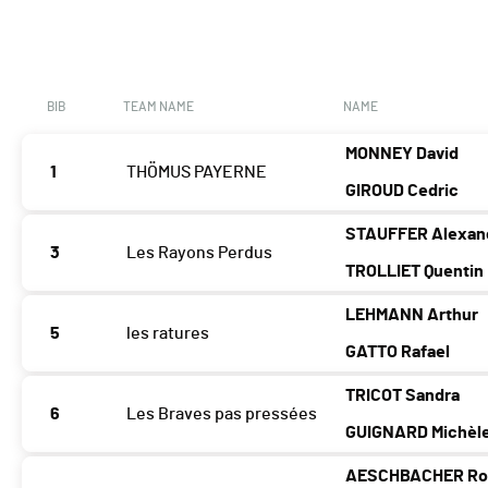
BIB
TEAM NAME
NAME
MONNEY David
1
THÖMUS PAYERNE
GIROUD Cedric
STAUFFER Alexan
3
Les Rayons Perdus
TROLLIET Quentin
LEHMANN Arthur
5
les ratures
GATTO Rafael
TRICOT Sandra
6
Les Braves pas pressées
GUIGNARD Michèl
AESCHBACHER R