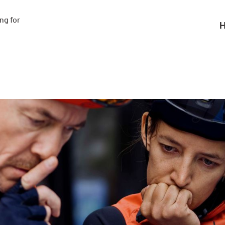
g for

H