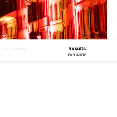
Live Timing
Results
PUBLISHED!