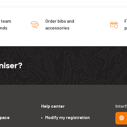
 team
Order bibs and
F
ends
accessories
niser?
Help center
Inter
space
•   Modify my registration