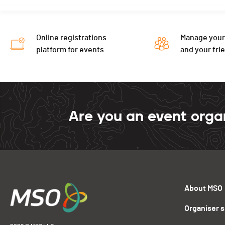
Online registrations
Manage your
platform for events
and your fri
Are you an event orga
About MSO
Organiser 