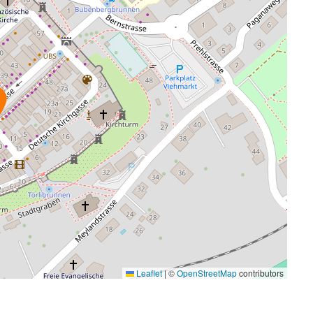
Leaflet
|
©
OpenStreetMap
contributors