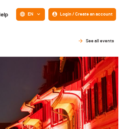
elp
EN
Login / Create an account
See all events