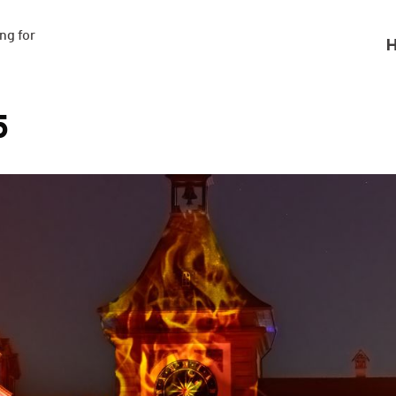
g for

H
5